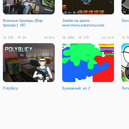
Симулятор Доставки Груза
3Д
Военные брокеры (Вар
Зомби на арене -
Dev
брокерс). ИО
многопользовательская
235
24
1654
179
5
36.78 K
227.14 K
Polyblicy
Бумажный. ио 2
Лети