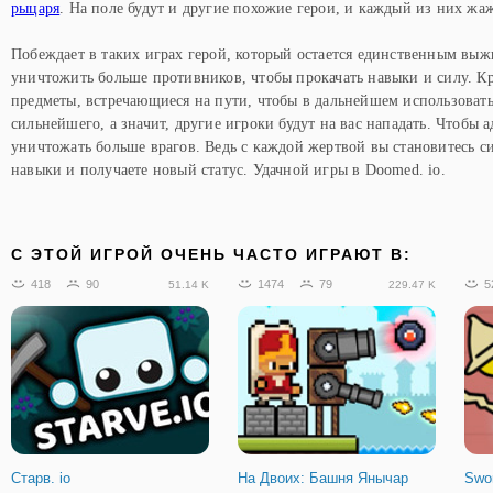
рыцаря
. На поле будут и другие похожие герои, и каждый из них жа
Побеждает в таких играх герой, который остается единственным выж
уничтожить больше противников, чтобы прокачать навыки и силу. Кр
предметы, встречающиеся на пути, чтобы в дальнейшем использовать 
сильнейшего, а значит, другие игроки будут на вас нападать. Чтобы 
уничтожать больше врагов. Ведь с каждой жертвой вы становитесь с
навыки и получаете новый статус. Удачной игры в Doomed. io.
C ЭТОЙ ИГРОЙ ОЧЕНЬ ЧАСТО ИГРАЮТ В:
418
90
1474
79
5
51.14 K
229.47 K
Старв. io
На Двоих: Башня Янычар
Swor