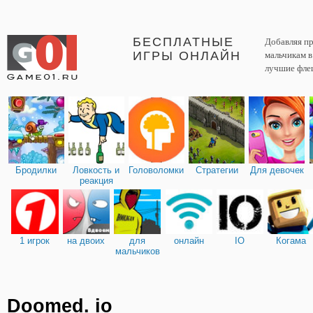
БЕСПЛАТНЫЕ
Добавляя пр
ИГРЫ ОНЛАЙН
мальчикам 
лучшие фле
Бродилки
Ловкость и
Головоломки
Стратегии
Для девочек
реакция
1 игрок
на двоих
для
онлайн
IO
Когама
мальчиков
Doomed. io