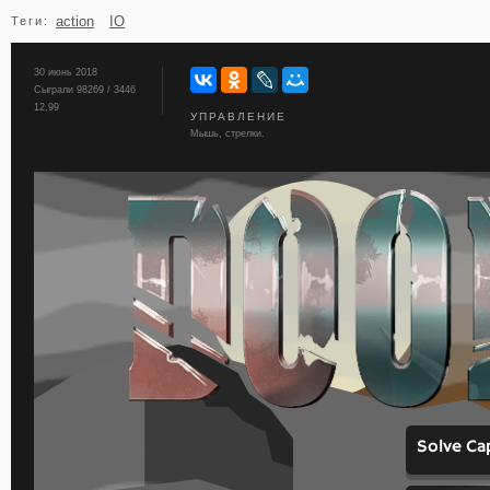
action
IO
Теги:
бильярд
карты
30 июнь 2018
Сыграли 98269 / 3446
12,99
УПРАВЛЕНИЕ
Мышь, стрелки.