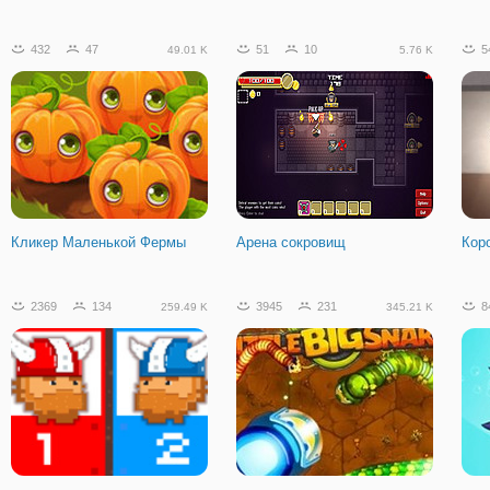
432
47
51
10
5
49.01 K
5.76 K
Кликер Маленькой Фермы
Арена сокровищ
Кор
2369
134
3945
231
8
259.49 K
345.21 K