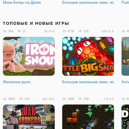
Мини Битвы на Двоих
Большие маленькие змеи. ио
Рыб
685
34
67
9
9
77.92 K
7.3 K
ТОПОВЫЕ И НОВЫЕ ИГРЫ
304
11
4736
235
4
36.74 K
328.21 K
Королевство коротышек по 3
Убежище 2050
Braa
Железное рыло
Большие маленькие змеи. ио
Ант
193
24
18.25 K
2503
178
1956
149
8
197.19 K
176.4 K