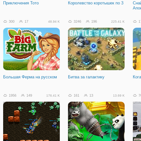
Приключения Тото
Королевство коротышек по 3
Сна
Апо
13315
1030
416.78 K
300
17
3246
196
1
48.94 K
225.41 K
Песочница Ориона 2
(расширенная)
Большая Ферма на русском
Битва за галактику
Ког
1956
149
161
13
7
176.41 K
13.69 K