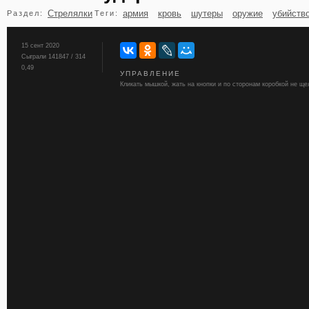
Стрелялки
армия
кровь
шутеры
оружие
убийств
Раздел:
Теги:
бильярд
карты
15 сент 2020
Сыграли 141847 / 314
0,49
УПРАВЛЕНИЕ
Кликать мышкой, жать на кнопки и по сторонам коробкой не ще