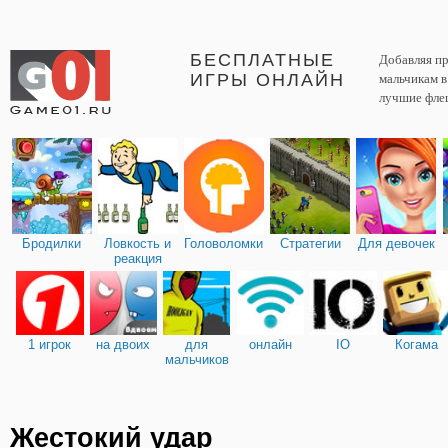
БЕСПЛАТНЫЕ
Добавляя пр
ИГРЫ ОНЛАЙН
мальчикам 
лучшие фле
Бродилки
Ловкость и
Головоломки
Стратегии
Для девочек
реакция
1 игрок
на двоих
для
онлайн
IO
Когама
мальчиков
Жестокий удар