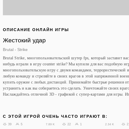
ОПИСАНИЕ ОНЛАЙН ИГРЫ
Жестокий удар
Brutal - Strike
Brutal Strike, многопользовательский шутер fps, который заставит вас
нибудь играли в игру counter strike? Мы купили для вас подобную иг
многопользовательскую игру с двумя командами, террористической 
любую команду и стреляйте в своих врагов в этой напряженной воен
купить оружие с любых дистанций. Принимайте быстрые решения отн
устранить и как вы собираетесь это сделать. Уничтожайте своих враг
Наслаждайтесь отличной 3D - графикой с супер-картами для игры. Иг
C ЭТОЙ ИГРОЙ ОЧЕНЬ ЧАСТО ИГРАЮТ В:
39
5
22
1
2
7.89 K
2.34 K