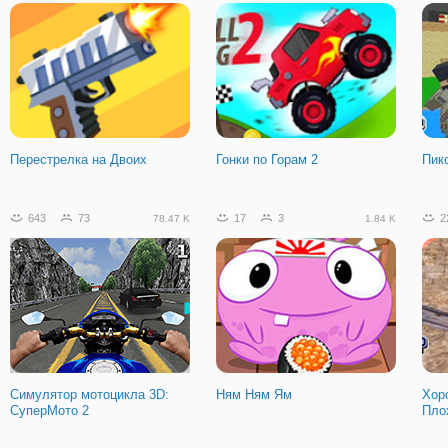
Перестрелка на Двоих
Гонки по Горам 2
Пик
643
73
17
3
2
78.47 K
1.84 K
Симулятор мотоцикла 3D:
Ням Ням Ям
Хор
СуперМото 2
Пло