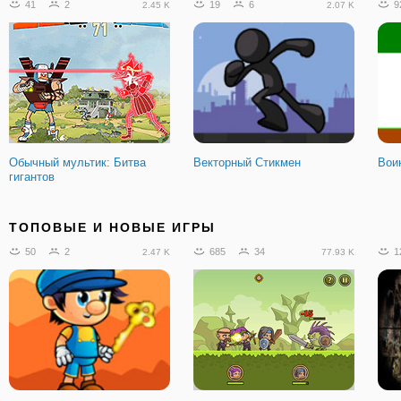
41
2
19
6
9
2.45 K
2.07 K
Обычный мультик: Битва
Векторный Стикмен
Воин
гигантов
278
25
75
10
1
22.92 K
4.54 K
ТОПОВЫЕ И НОВЫЕ ИГРЫ
50
2
685
34
1
2.47 K
77.93 K
Батальон Смерти:
Пиццерия Маши и Медведя
Рыц
Последняя Миссия