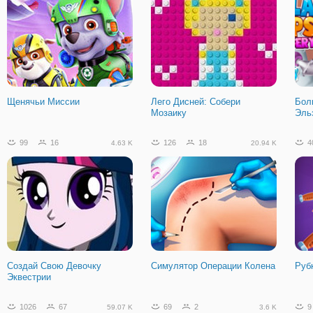
Щенячьи Миссии
Лего Дисней: Собери
Бол
Мозаику
Эль
99
16
126
18
4
4.63 K
20.94 K
Создай Свою Девочку
Симулятор Операции Колена
Руб
Эквестрии
1026
67
69
2
9
59.07 K
3.6 K