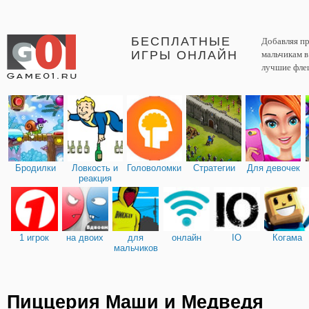
БЕСПЛАТНЫЕ
Добавляя пр
ИГРЫ ОНЛАЙН
мальчикам 
лучшие фле
Бродилки
Ловкость и
Головоломки
Стратегии
Для девочек
реакция
1 игрок
на двоих
для
онлайн
IO
Когама
мальчиков
Пиццерия Маши и Медведя