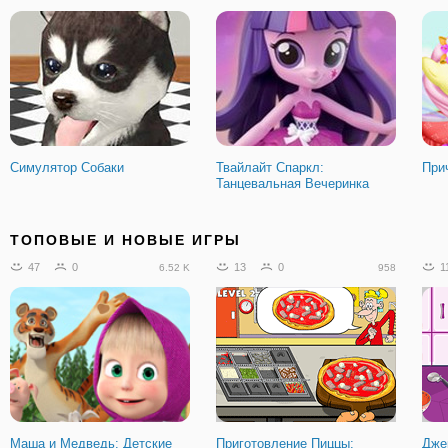
Симулятор Собаки
Твайлайт Спаркл:
При
Танцевальная Вечеринка
62
3
21
1
2
9.76 K
4.41 K
ТОПОВЫЕ И НОВЫЕ ИГРЫ
47
0
13
0
1
6.52 K
958
Заполнить лабиринт
Больница: Лечить Язык Элли
Mope
Маша и Медведь: Детские
Приготовление Пиццы:
Дже