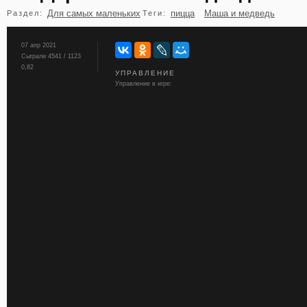
Для самых маленьких
пицца
Маша и медведь
Раздел:
Теги:
бильярд
карты
07 апр 2021
Сыграли 4541 / 1123
0,82
УПРАВЛЕНИЕ
Управление в игре: