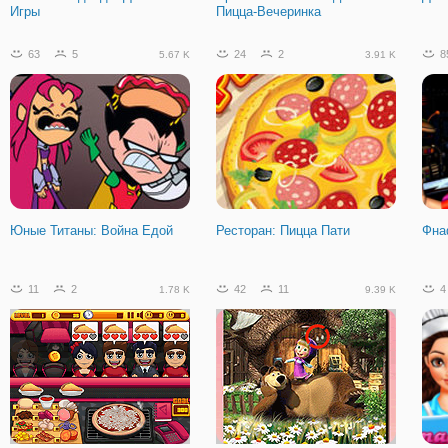
Игры
Пицца-Вечеринка
42
0
4.24 K
63
5
24
2
8
5.67 K
3.91 K
Пони: Радужное
Путешествие
Юные Титаны: Война Едой
Ресторан: Пицца Пати
Фна
11
2
42
11
4
1.78 K
9.39 K