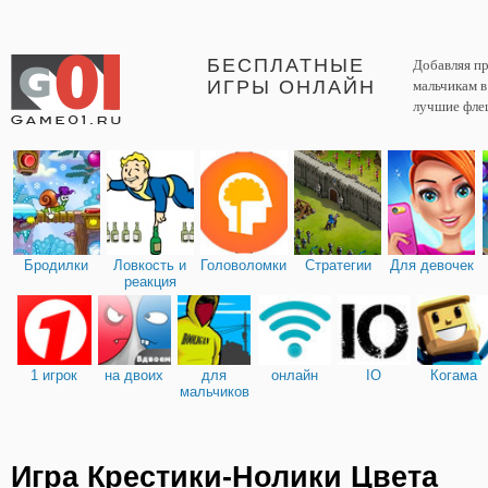
БЕСПЛАТНЫЕ
Добавляя пр
ИГРЫ ОНЛАЙН
мальчикам 
лучшие фле
Бродилки
Ловкость и
Головоломки
Стратегии
Для девочек
реакция
1 игрок
на двоих
для
онлайн
IO
Когама
мальчиков
Игра Крестики-Нолики Цвета