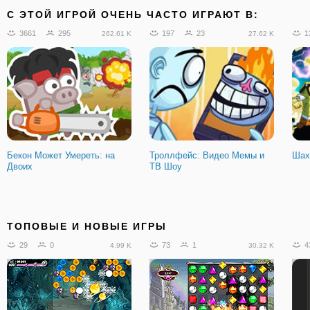
C ЭТОЙ ИГРОЙ ОЧЕНЬ ЧАСТО ИГРАЮТ В:
3661
295
197
23
1
262.61 K
27.62 K
Бекон Может Умереть: на
Троллфейс: Видео Мемы и
Шах
Двоих
ТВ Шоу
ТОПОВЫЕ И НОВЫЕ ИГРЫ
29
0
73
1
4
4.99 K
30.32 K