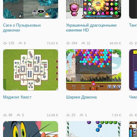
Сага о Пузырьковых
Украшенный драгоценными
Тан
драконах
камнями HD
176
6
294
11
1
73.62 K
86.65 K
Маджонг Квест
Шарики Дракона
Чем
98
5
23
1
4
14.88 K
7.33 K