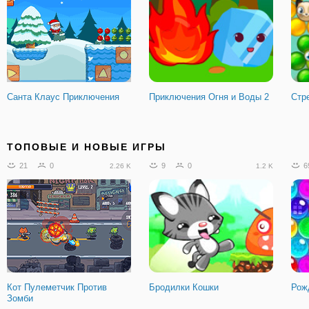
Санта Клаус Приключения
Приключения Огня и Воды 2
Стр
20
2
0
0
1
2.94 K
341
ТОПОВЫЕ И НОВЫЕ ИГРЫ
21
0
9
0
6
2.26 K
1.2 K
Ледяной Земли
Странно Банан Зайчик
Мак
Приключения
Кот Пулеметчик Против
Бродилки Кошки
Рож
Зомби
0
0
824