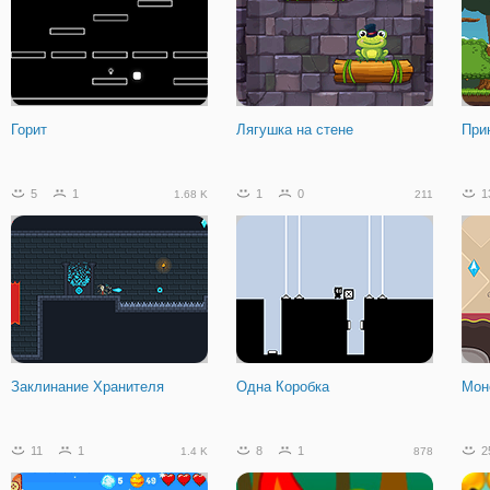
Горит
Лягушка на стене
При
5
1
1
0
1
1.68 K
211
Заклинание Хранителя
Одна Коробка
Мон
11
1
8
1
2
1.4 K
878