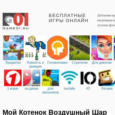
БЕСПЛАТНЫЕ
Добавляя пр
ИГРЫ ОНЛАЙН
мальчикам 
лучшие фле
Бродилки
Ловкость и
Головоломки
Стратегии
Для девочек
реакция
1 игрок
на двоих
для
онлайн
IO
Когама
мальчиков
Мой Котенок Воздушный Шар