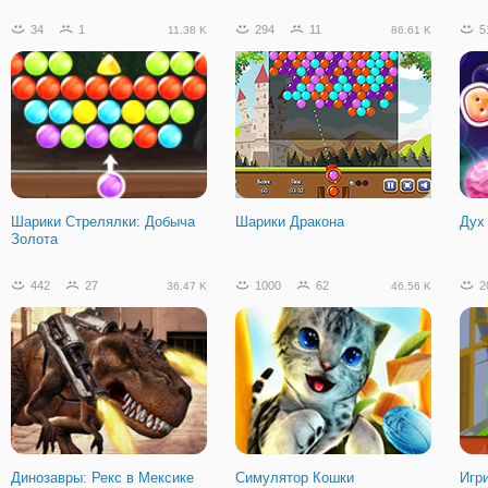
34
1
294
11
5
11.38 K
86.61 K
Canjump
Шарики Стрелялки: Добыча
Шарики Дракона
Дух
Золота
442
27
1000
62
2
36.47 K
46.56 K
Динозавры: Рекс в Мексике
Симулятор Кошки
Игр