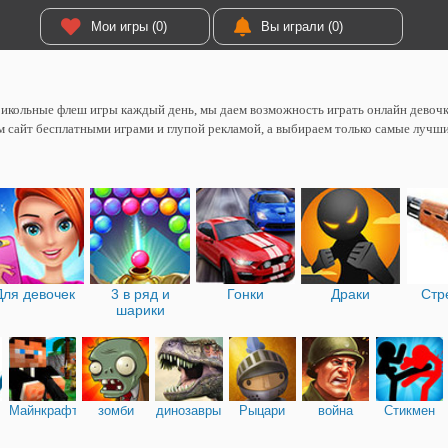
Мои игры (0)
Вы играли (0)
икольные флеш игры каждый день, мы даем возможность играть онлайн девоч
 сайт бесплатными играми и глупой рекламой, а выбираем только самые лучш
Для девочек
3 в ряд и
Гонки
Драки
Стр
шарики
Майнкрафт
зомби
динозавры
Рыцари
война
Стикмен