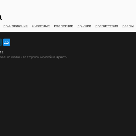
а
приключения
животные
коллекции
прыжки
препятствия
пазлы
ИЕ
жать на кнопки и по сторонам коробкой не щелкать.