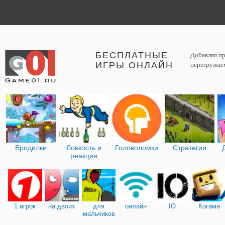
БЕСПЛАТНЫЕ
Добавляя пр
ИГРЫ ОНЛАЙН
перегружаем
Бродилки
Ловкость и
Головоломки
Стратегии
реакция
1 игрок
на двоих
для
онлайн
IO
Когама
мальчиков