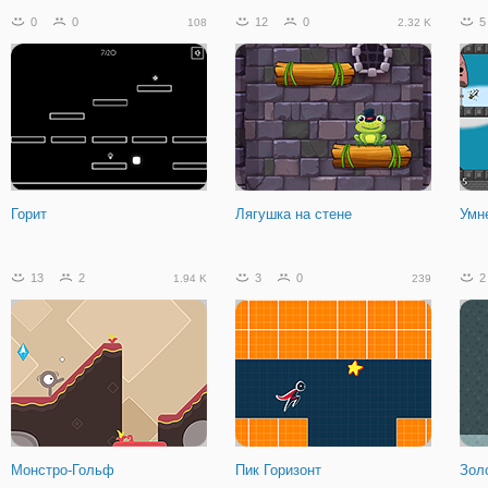
0
0
12
0
5
108
2.32 K
Горит
Лягушка на стене
Умн
13
2
3
0
2
1.94 K
239
Монстро-Гольф
Пик Горизонт
Зол