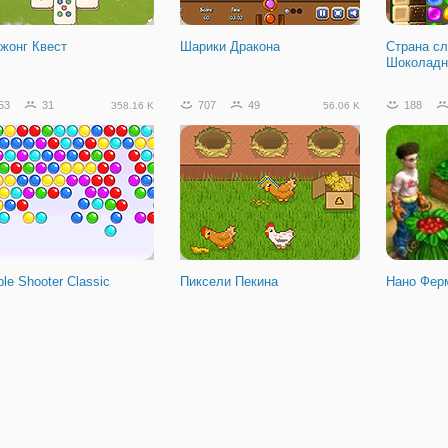
жонг Квест
Шарики Дракона
Страна сл
Шоколадн
53
31
707
49
188
358.16 K
56.06 K
le Shooter Classic
Пиксели Пекина
Нано Фер