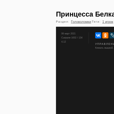
Принцесса Белк
Головоломки
1 игрок
Раздел:
Теги:
06 март 2021
Сыграли 1632 / 134
4,12
УПРАВЛЕН
Кликать мышкой, 