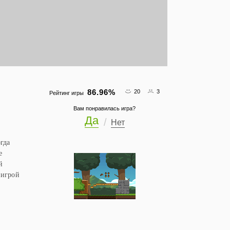
86.96
%
20
3
Рейтинг игры
Вам понравилась игра?
Да
Нет
гда
е
й
 игрой