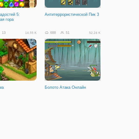
адостей 5:
Антитеррористической Пик 3
ая гора
13
688
51
14.55 K
52.24 K
ма
Болото Атака Онлайн