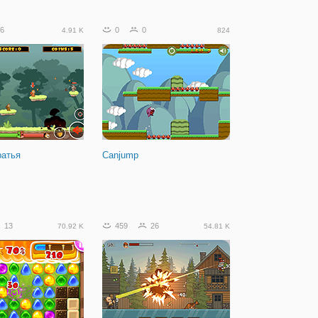
6
0
0
4.91 K
824
ратья
Canjump
13
459
26
70.92 K
54.81 K