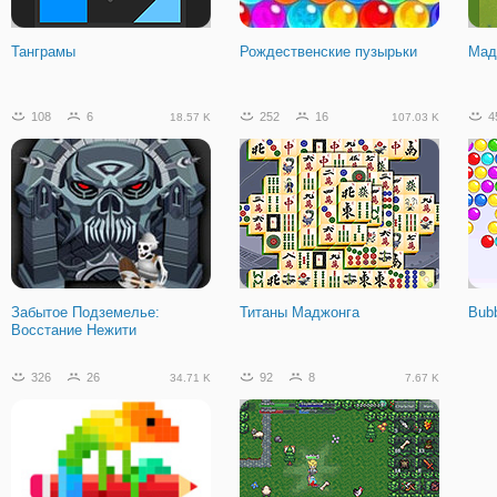
Гравито
Приключения Тото
Танграмы
Рождественские пузырьки
Мад
108
6
252
16
4
18.57 K
107.03 K
Забытое Подземелье:
Титаны Маджонга
Bubb
Восстание Нежити
326
26
92
8
34.71 K
7.67 K