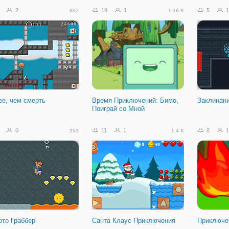
2
19
1
5
1
692
1.16 K
ее, чем смерть
Время Приключений: Бимо,
Заклинан
Поиграй со Мной
0
11
1
8
1
293
1.4 K
ото Граббер
Санта Клаус Приключения
Приключе