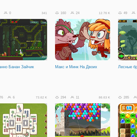
0
160
24
49
341
12.76 K
анно Банан Зайчик
Макс и Минк На Двоих
Лесные б
76
6
294
11
285
73.62 K
86.63 K