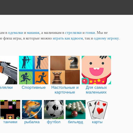
кам в
одевалки
и
макияж
, а мальчикам в
стрелялки
и
гонки
. Мы не
ие флеш игры, в которые можно
играть как вдвоем
, так и
одному игроку
.
елялки
Спортивные
Настольные и
Для самых
карточные
маленьких
танчики
рыбалка
футбол
бильярд
карты