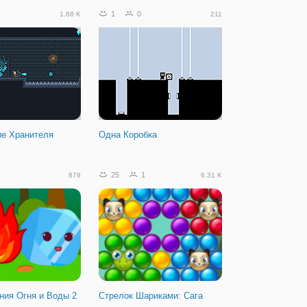
1
0
1.68 K
211
ие Хранителя
Одна Коробка
25
1
878
6.31 K
ния Огня и Воды 2
Стрелок Шариками: Сага