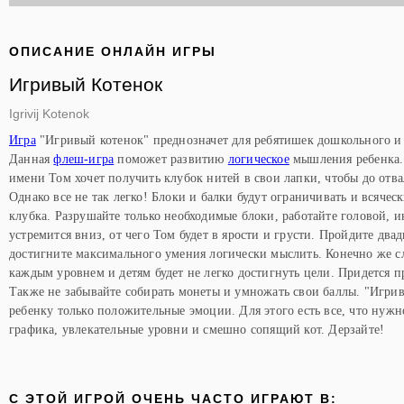
ОПИСАНИЕ ОНЛАЙН ИГРЫ
Игривый Котенок
Igrivij Kotenok
Игра
"Игривый котенок" преднозначет для ребятишек дошкольного и
Данная
флеш-игра
поможет развитию
логическое
мышления ребенка.
имени Том хочет получить клубок нитей в свои лапки, чтобы до отва
Однако все не так легко! Блоки и балки будут ограничивать и всяче
клубка. Разрушайте только необходимые блоки, работайте головой, ин
устремится вниз, от чего Том будет в ярости и грусти. Пройдите два
достигните максимального умения логически мыслить. Конечно же сл
каждым уровнем и детям будет не легко достигнуть цели. Придется 
Также не забывайте собирать монеты и умножать свои баллы. "Игрив
ребенку только положительные эмоции. Для этого есть все, что нужно
графика, увлекательные уровни и смешно сопящий кот. Дерзайте!
C ЭТОЙ ИГРОЙ ОЧЕНЬ ЧАСТО ИГРАЮТ В: