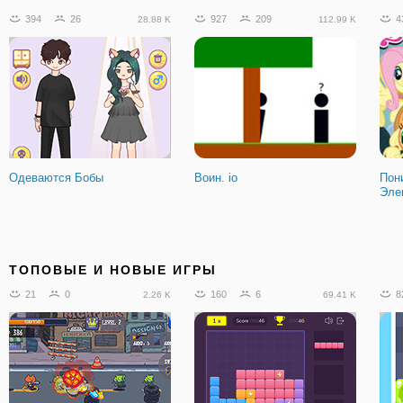
394
26
927
209
4
28.88 K
112.99 K
Одеваются Бобы
Воин. io
Пон
Эле
ТОПОВЫЕ И НОВЫЕ ИГРЫ
21
0
160
6
8
2.26 K
69.41 K