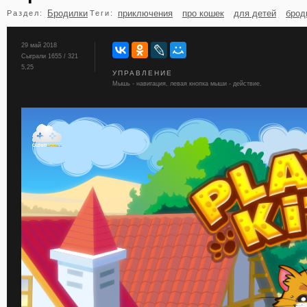
Бродилки
приключения
про кошек
для детей
брод
Раздел:
Теги:
бильярд
карты
29 май 2018
Сыграли 1655 / 321
5,25
УПРАВЛЕНИЕ
Мышь - навигация, левая кнопка мыши - действие.