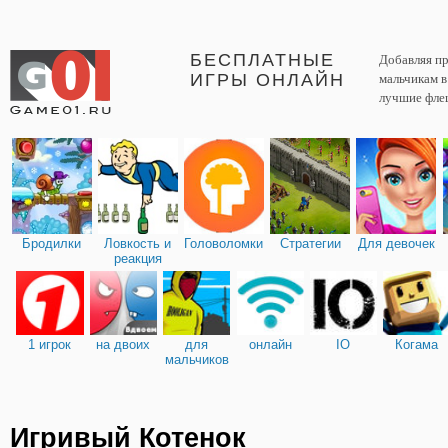
БЕСПЛАТНЫЕ
Добавляя пр
ИГРЫ ОНЛАЙН
мальчикам 
лучшие фле
Бродилки
Ловкость и
Головоломки
Стратегии
Для девочек
реакция
1 игрок
на двоих
для
онлайн
IO
Когама
мальчиков
Игривый Котенок