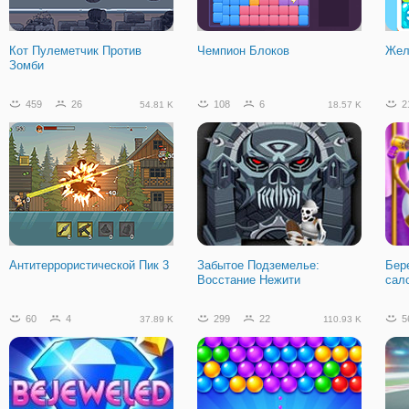
Кот Пулеметчик Против
Чемпион Блоков
Жел
Зомби
459
26
108
6
2
54.81 K
18.57 K
Антитеррористической Пик 3
Забытое Подземелье:
Бер
Восстание Нежити
сал
60
4
299
22
5
37.89 K
110.93 K