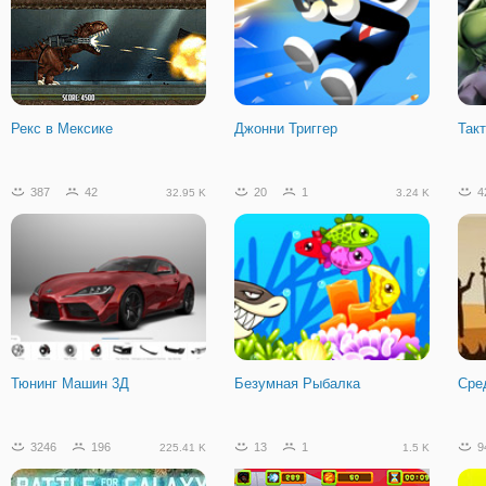
Рекс в Мексике
Джонни Триггер
Так
387
42
20
1
4
32.95 K
3.24 K
Тюнинг Машин 3Д
Безумная Рыбалка
Сре
3246
196
13
1
9
225.41 K
1.5 K