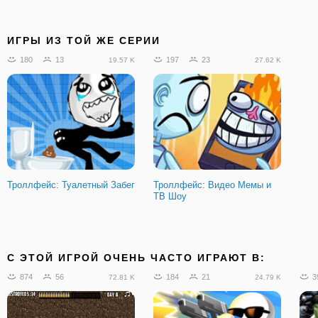
ИГРЫ ИЗ ТОЙ ЖЕ СЕРИИ
180
13
197
23
19.57 K
27.62 K
Троллфейс: Туалетный Забег
Троллфейс: Видео Мемы и
ТВ Шоу
C ЭТОЙ ИГРОЙ ОЧЕНЬ ЧАСТО ИГРАЮТ В:
874
56
184
21
3
72.81 K
24.79 K