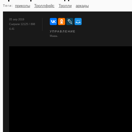
приколы
Троллфейс
Тролли
аркады
Теги:
бильярд
карты
05 апр 2019
Сыграли 12125 / 898
4,41
УПРАВЛЕНИЕ
Мышь.