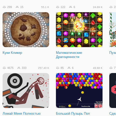
299
15
122
6
2
55.1 K
24.69 K
Кросс на Заднем Колесе
Куки Кликер
Математические
Пуз
Драгоценности
4675
333
85
6
7
257.43 K
49.68 K
Ломай Меня Полностью
Большой Пузырь Поп
Сде