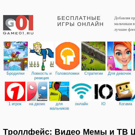
БЕСПЛАТНЫЕ
Добавляя пр
ИГРЫ ОНЛАЙН
мальчикам 
лучшие фле
Бродилки
Ловкость и
Головоломки
Стратегии
Для девочек
реакция
1 игрок
на двоих
для
онлайн
IO
Когама
мальчиков
Троллфейс: Видео Мемы и ТВ 