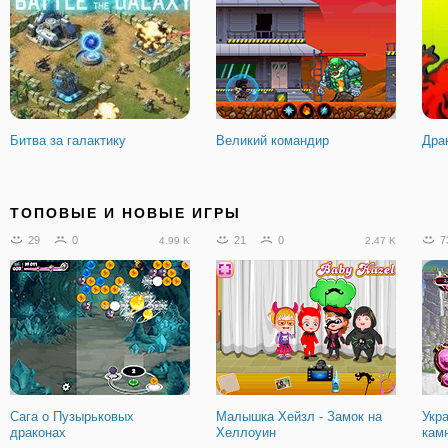
Битва за галактику
Великий командир
Драк
21
3
207
43
5
3.03 K
12.73 K
ТОПОВЫЕ И НОВЫЕ ИГРЫ
29
0
21
0
7
4.99 K
2.47 K
Малышка Хейзел: Тыквенная
Футбольные головы: Арена
Чел
Вечеринка
для звезд
Ата
Сага о Пузырьковых
Малышка Хейзл - Замок на
Укр
драконах
Хеллоуин
кам
18
2
3.01 K