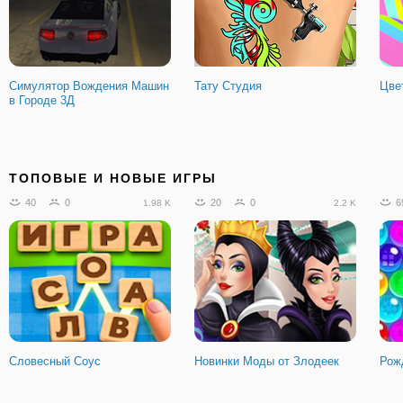
Симулятор Вождения Машин
Тату Студия
Цве
в Городе 3Д
ТОПОВЫЕ И НОВЫЕ ИГРЫ
40
0
20
0
6
1.98 K
2.2 K
Словесный Соус
Новинки Моды от Злодеек
Рож