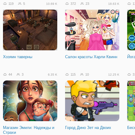
119
5
372
23
1
10.69 K
18.63 K
Хозяин таверны
Салон красоты Харли Квинн
Йог
44
3
115
10
3
6.35 K
12.25 K
Магазин Эмили: Надежды и
Город Дино Зет на Двоих
Бес
Страхи