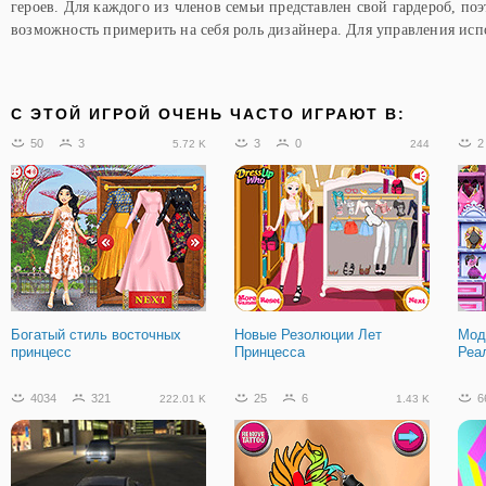
героев. Для каждого из членов семьи представлен свой гардероб, поэ
возможность примерить на себя роль дизайнера. Для управления ис
C ЭТОЙ ИГРОЙ ОЧЕНЬ ЧАСТО ИГРАЮТ В:
50
3
3
0
2
5.72 K
244
Богатый стиль восточных
Новые Резолюции Лет
Мод
принцесс
Принцесса
Реа
4034
321
25
6
6
222.01 K
1.43 K