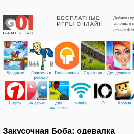
БЕСПЛАТНЫЕ
Добавляя пр
ИГРЫ ОНЛАЙН
мальчикам 
лучшие фле
Бродилки
Ловкость и
Головоломки
Стратегии
Для девочек
реакция
1 игрок
на двоих
для
онлайн
IO
Когама
мальчиков
Закусочная Боба: одевалка