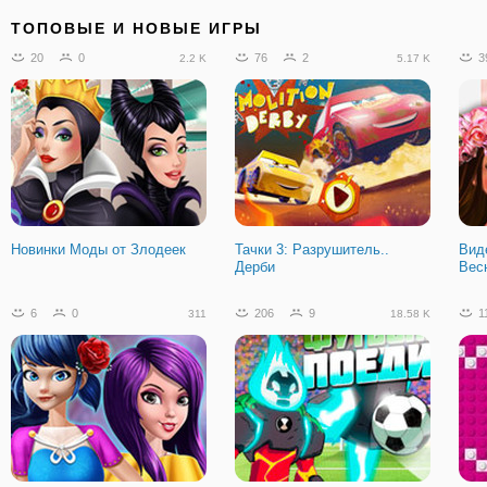
ТОПОВЫЕ И НОВЫЕ ИГРЫ
20
0
76
2
3
2.2 K
5.17 K
Новинки Моды от Злодеек
Тачки 3: Разрушитель..
Вид
Дерби
Вес
6
0
206
9
1
311
18.58 K