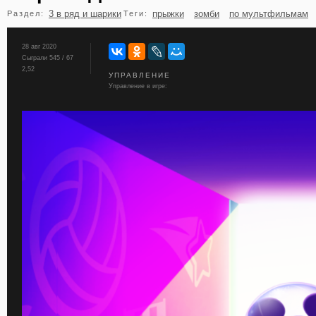
3 в ряд и шарики
прыжки
зомби
по мультфильмам
Раздел:
Теги:
бильярд
карты
28 авг 2020
Сыграли 545 / 67
2,52
УПРАВЛЕНИЕ
Управление в игре: