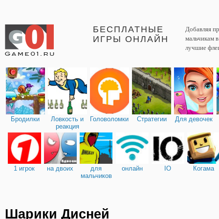
БЕСПЛАТНЫЕ
Добавляя пр
ИГРЫ ОНЛАЙН
мальчикам 
лучшие фле
Бродилки
Ловкость и
Головоломки
Стратегии
Для девочек
реакция
1 игрок
на двоих
для
онлайн
IO
Когама
мальчиков
Шарики Дисней