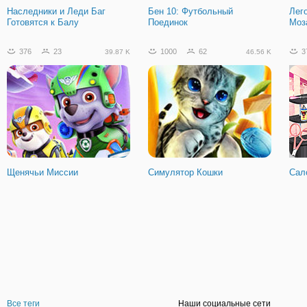
Наследники и Леди Баг
Бен 10: Футбольный
Лег
Готовятся к Балу
Поединок
Моз
376
23
1000
62
3
39.87 K
46.56 K
Щенячьи Миссии
Симулятор Кошки
Сал
Все теги
Наши социальные сети