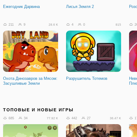
Ежегодник Дарвина
Лисья Земля 2
Роз
211
9
4
0
2
28.6 K
815
Охота Динозавров за Мясом:
Разрушитель Тотемов
Нев
Засушливые Земли
Плю
ТОПОВЫЕ И НОВЫЕ ИГРЫ
685
34
442
27
1
77.92 K
36.47 K