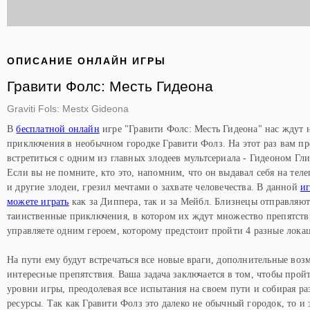
ОПИСАНИЕ ОНЛАЙН ИГРЫ
Гравити Фолс: Месть Гидеона
Graviti Fols: Mestx Gideona
В
бесплатной онлайн
игре "Гравити Фолс: Месть Гидеона" нас ждут 
приключения в необычном городке Гравити Фолз. На этот раз вам пр
встретиться с одним из главных злодеев мультсериала - Гидеоном Гл
Если вы не помните, кто это, напомним, что он выдавал себя на теле
и другие злодеи, грезил мечтами о захвате человечества. В данной
иг
можете играть
как за Диппера, так и за Мейбл. Близнецы отправляют
таинственные приключения, в котором их ждут множество препятст
управляете одним героем, которому предстоит пройти 4 разные лока
На пути ему будут встречаться все новые враги, дополнительные во
интересные препятствия. Ваша задача заключается в том, чтобы прой
уровни игры, преодолевая все испытания на своем пути и собирая ра
ресурсы. Так как Гравити Фолз это далеко не обычный городок, то и 