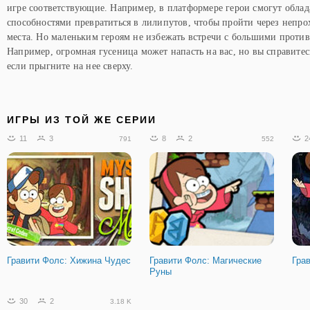
игре соответствующие. Например, в платформере герои смогут облад
способностями превратиться в лилипутов, чтобы пройти через непр
места. Но маленьким героям не избежать встречи с большими проти
Например, огромная гусеница может напасть на вас, но вы справитес
если прыгните на нее сверху.
ИГРЫ ИЗ ТОЙ ЖЕ СЕРИИ
11
3
8
2
2
791
552
Гравити Фолс: Хижина Чудес
Гравити Фолс: Магические
Гра
Руны
30
2
3.18 K