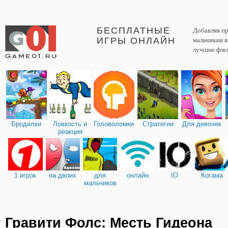
БЕСПЛАТНЫЕ
Добавляя пр
ИГРЫ ОНЛАЙН
мальчикам 
лучшие фле
Бродилки
Ловкость и
Головоломки
Стратегии
Для девочек
реакция
1 игрок
на двоих
для
онлайн
IO
Когама
мальчиков
Гравити Фолс: Месть Гидеона