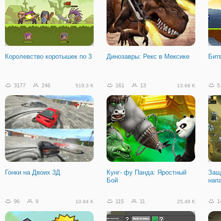
Королевство коротышек по 3
Динозавры: Рекс в Мексике
Бит
3177
246
161
13
5
519.3 K
13.68 K
Гонки на Двоих 3Д
Кунг- фу Панда: Яростный
Защ
Бой
нап
96
9
115
11
1
10.84 K
25.48 K