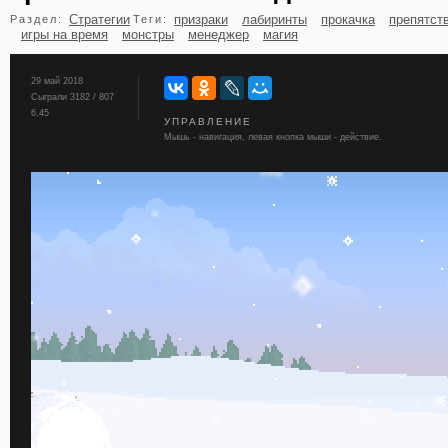
Стратегии
призраки
лабиринты
прокачка
препятст
Раздел:
Теги:
бильярд
карты
игры на время
монстры
менеджер
магия
29 май 2018
Сыграли 3182 / 807
6,45
УПРАВЛЕНИЕ
Мышь - навигация, левая кнопка мыши - действие.