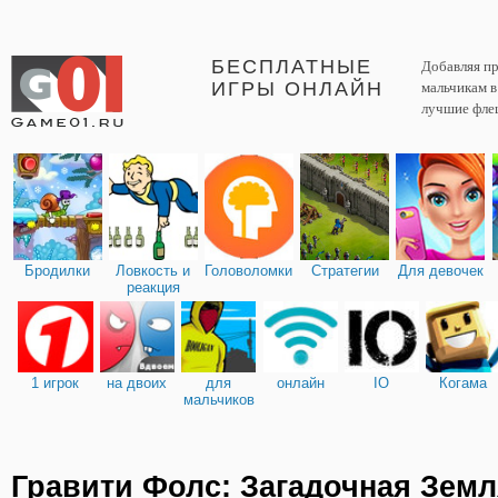
БЕСПЛАТНЫЕ
Добавляя пр
ИГРЫ ОНЛАЙН
мальчикам 
лучшие фле
Бродилки
Ловкость и
Головоломки
Стратегии
Для девочек
реакция
1 игрок
на двоих
для
онлайн
IO
Когама
мальчиков
Гравити Фолс: Загадочная Земл