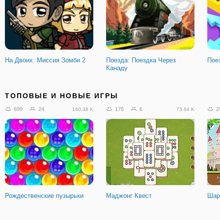
На Двоих: Миссия Зомби 2
Поезда: Поездка Через
Пое
Канаду
17
2
122
5
5
1.4 K
20.83 K
ТОПОВЫЕ И НОВЫЕ ИГРЫ
699
24
176
6
2
160.38 K
73.64 K
Стивен Вселенная:
Стикмен: Город Убийц
Поб
Неприятности В
Тюр
Путешествии
Рождественские пузырьки
Маджонг Квест
Шар
377
53
37 K