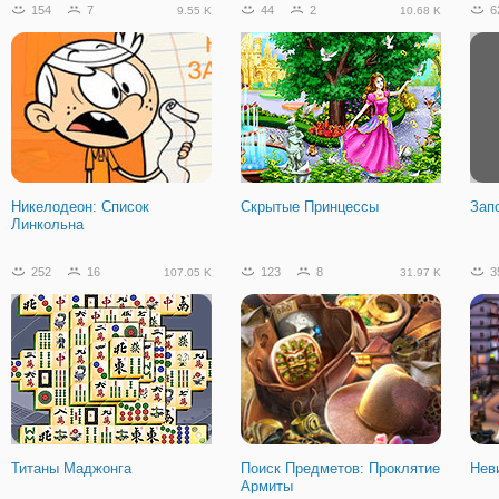
154
7
44
2
6
9.55 K
10.68 K
Том и Джерри: В Погоне за
Джерри
Никелодеон: Список
Скрытые Принцессы
Зап
Линкольна
252
16
123
8
3
107.05 K
31.97 K
Титаны Маджонга
Поиск Предметов: Проклятие
Нев
Армиты