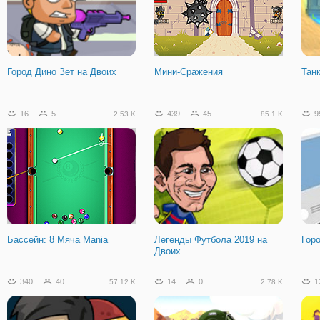
Город Дино Зет на Двоих
Мини-Сражения
Тан
16
5
439
45
9
2.53 K
85.1 K
Бассейн: 8 Мяча Mania
Легенды Футбола 2019 на
Гор
Двоих
340
40
14
0
1
57.12 K
2.78 K