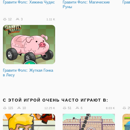
Гравити Фолс: Хижина Чудес
Гравити Фолс: Магические
Гра
Руны
12
3
1.11 K
Гравити Фолс: Жуткая Гонка
в Лесу
C ЭТОЙ ИГРОЙ ОЧЕНЬ ЧАСТО ИГРАЮТ В:
115
10
51
6
2
12.25 K
8.03 K