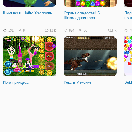
Шиммер и Шайн: Хэллоуин
Страна сладостей 5:
Пуд
Шоколадная гора
шут
131
8
874
56
4
10.32 K
72.8 K
Йога принцесс
Рекс в Мексике
Bubb