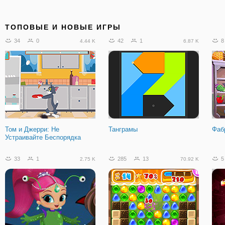
9
0
66
0
2
261
23.31 K
ТОПОВЫЕ И НОВЫЕ ИГРЫ
34
0
42
1
8
4.44 K
6.87 K
Фермер Укладчик
Маджонг: Бабочки Куодай
Пуз
Том и Джерри: Не
Танграмы
Фаб
Устраивайте Беспорядка
33
1
285
13
5
2.75 K
70.92 K