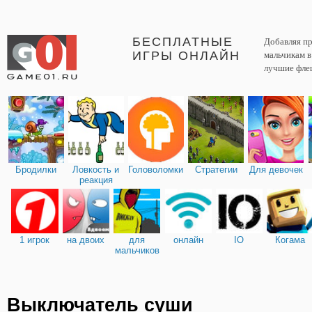
БЕСПЛАТНЫЕ
Добавляя пр
ИГРЫ ОНЛАЙН
мальчикам 
лучшие фле
Бродилки
Ловкость и
Головоломки
Стратегии
Для девочек
реакция
1 игрок
на двоих
для
онлайн
IO
Когама
мальчиков
Выключатель суши