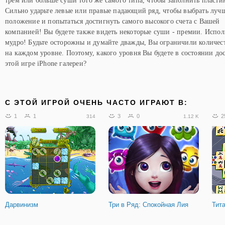
трем или больше суши того же самого типа, чтобы заполнить пласти
Сильно ударьте левые или правые падающий ряд, чтобы выбрать луч
положение и попытаться достигнуть самого высокого счета с Вашей
компанией! Вы будете также видеть некоторые суши - премии. Испол
мудро! Будьте осторожны и думайте дважды, Вы ограничили количес
на каждом уровне. Поэтому, какого уровня Вы будете в состоянии до
этой игре iPhone галереи?
C ЭТОЙ ИГРОЙ ОЧЕНЬ ЧАСТО ИГРАЮТ В:
1
1
3
0
2
314
1.12 K
Дарвинизм
Три в Ряд: Спокойная Лия
Тит