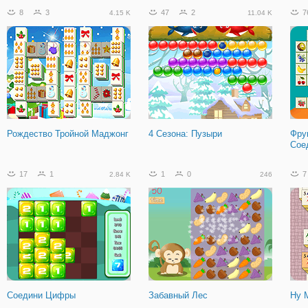
8
3
47
2
7
4.15 K
11.04 K
Рождество Тройной Маджонг
4 Сезона: Пузыри
Фру
Сое
17
1
1
0
7
2.84 K
246
Соедини Цифры
Забавный Лес
Ну 