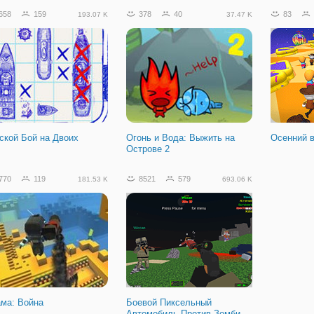
658
159
378
40
83
193.07 K
37.47 K
ской Бой на Двоих
Огонь и Вода: Выжить на
Осенний 
Острове 2
770
119
8521
579
181.53 K
693.06 K
ама: Война
Боевой Пиксельный
Автомобиль Против Зомби