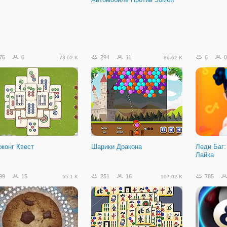
76
6
294
11
6
0
73.62 K
86.62 K
жонг Квест
Шарики Дракона
Леди Баг:
Лайка
99
15
251
16
785
55.1 K
107.02 K