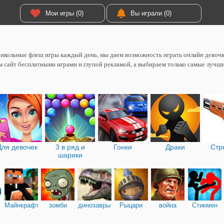
Мои игры (0)
Вы играли (0)
икольные флеш игры каждый день, мы даем возможность играть онлайн девоч
 сайт бесплатными играми и глупой рекламой, а выбираем только самые лучш
Для девочек
3 в ряд и
Гонки
Драки
Стр
шарики
Майнкрафт
зомби
динозавры
Рыцари
война
Стикмен