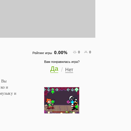
0.00
%
0
0
Рейтинг игры
Вам понравилась игра?
Да
Нет
! Вы
ико и
 музыку и