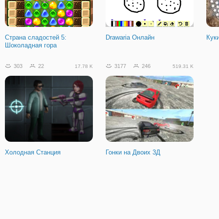
Страна сладостей 5:
Drawaria Онлайн
Кук
Шоколадная гора
303
22
3177
246
17.78 K
519.31 K
Холодная Станция
Гонки на Двоих 3Д