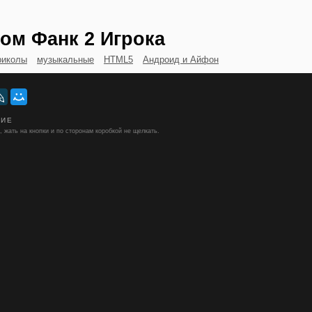
ом Фанк 2 Игрока
риколы
музыкальные
HTML5
Андроид и Айфон
НИЕ
 жать на кнопки и по сторонам коробкой не щелкать.