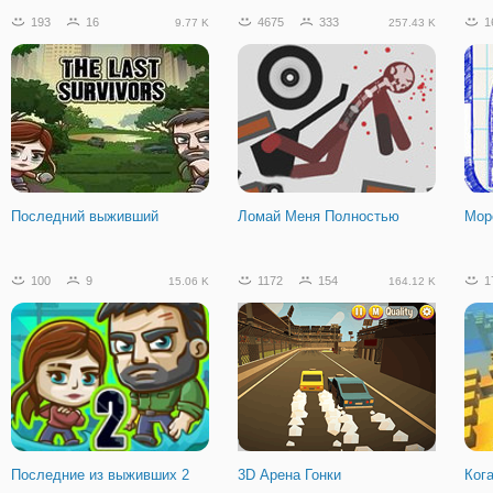
193
16
4675
333
1
9.77 K
257.43 K
Последний выживший
Ломай Меня Полностью
Мор
100
9
1172
154
1
15.06 K
164.12 K
Последние из выживших 2
3D Арена Гонки
Ког