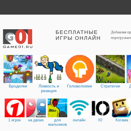
БЕСПЛАТНЫЕ
Добавляя пр
ИГРЫ ОНЛАЙН
перегружаем
Бродилки
Ловкость и
Головоломки
Стратегии
реакция
1 игрок
на двоих
для
онлайн
IO
Когама
мальчиков