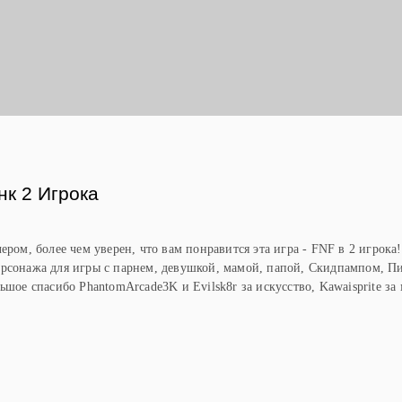
Ы
нк 2 Игрока
ером, более чем уверен, что вам понравится эта игра - FNF в 2 игрока
рсонажа для игры с парнем, девушкой, мамой, папой, Скидпампом, П
ьшое спасибо PhantomArcade3K и Evilsk8r за искусство, Kawaisprite за