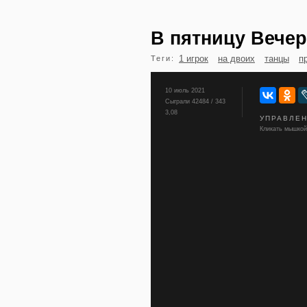
В пятницу Вечер
1 игрок
на двоих
танцы
п
Теги:
10 июль 2021
Сыграли 42484 / 343
3,08
УПРАВЛЕ
Кликать мышкой,