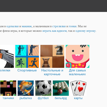
кам в
одевалки
и
макияж
, а мальчикам в
стрелялки
и
гонки
. Мы не
ие флеш игры, в которые можно
играть как вдвоем
, так и
одному игроку
.
елялки
Спортивные
Настольные и
Для самых
карточные
маленьких
танчики
рыбалка
футбол
бильярд
карты