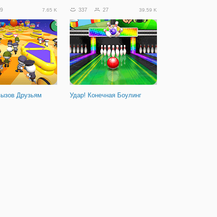
9
337
27
7.65 K
39.59 K
вызов Друзьям
Удар! Конечная Боулинг