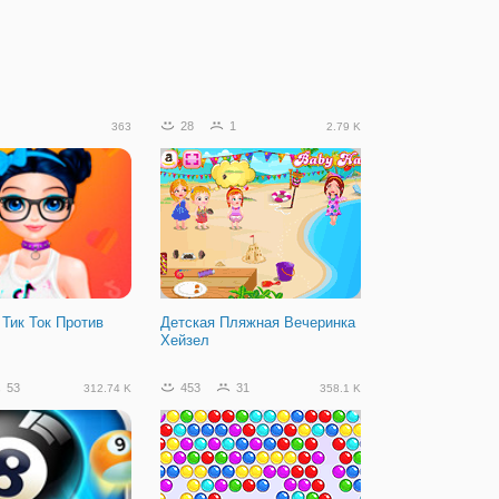
28
1
363
2.79 K
 Тик Ток Против
Детская Пляжная Вечеринка
Хейзел
53
453
31
312.74 K
358.1 K