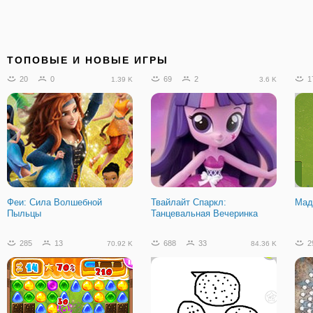
ТОПОВЫЕ И НОВЫЕ ИГРЫ
20
0
69
2
1
1.39 K
3.6 K
Феи: Сила Волшебной
Твайлайт Спаркл:
Мад
Пыльцы
Танцевальная Вечеринка
285
13
688
33
2
70.92 K
84.36 K