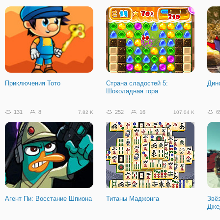
Косынка по 1 и 3 карты
Приключения Тото
Страна сладостей 5:
Дин
Шоколадная гора
131
8
252
16
6
7.82 K
107.04 K
Агент Пи: Восстание Шпиона
Титаны Маджонга
Звё
Дже