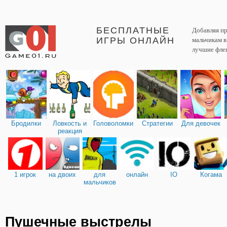
БЕСПЛАТНЫЕ
Добавляя пр
ИГРЫ ОНЛАЙН
мальчикам 
лучшие фле
Бродилки
Ловкость и
Головоломки
Стратегии
Для девочек
реакция
1 игрок
на двоих
для
онлайн
IO
Когама
мальчиков
Пушечные выстрелы