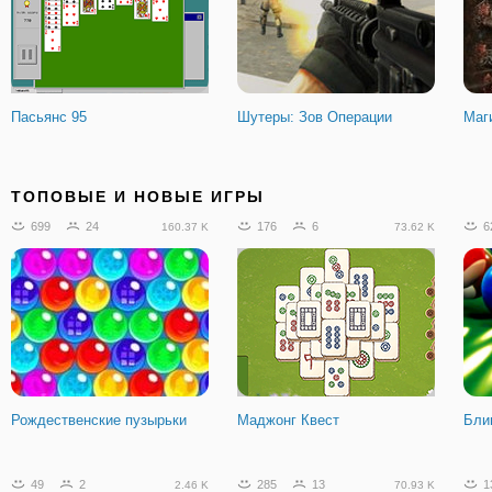
Пасьянс 95
Шутеры: Зов Операции
Маг
20
2
88
10
3
5.51 K
9.31 K
ТОПОВЫЕ И НОВЫЕ ИГРЫ
699
24
176
6
6
160.37 K
73.62 K
Танковые войны. ио
Стикмен Лучник 4
Ата
Рождественские пузырьки
Маджонг Квест
Бли
128
8
37.51 K
49
2
285
13
1
2.46 K
70.93 K