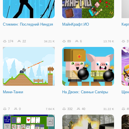
Стикмен: Последний Ниндзя
МайнКрафт.ИО
Кир
174
22
89
6
3
34.21 K
13.76 K
Мини-Танки
На Двоих: Свиньи Сапёры
Щен
7
0
332
40
4
7.64 K
31.22 K