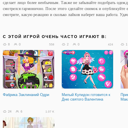
сделает лицо более необычным. Также не забывайте подобрать одежду
смотрелся гармонично. После этого сделайте снимок и опубликуйте е
смотрите, какую реакцию и сколько лайков наберет ваша работа. Удач
C ЭТОЙ ИГРОЙ ОЧЕНЬ ЧАСТО ИГРАЮТ В:
8
0
2
0
1
558
424
Фабрика Заклинаний Одри
Милый Купидон готовится к
При
Дню святого Валентина
Мак
24
6
1.07 K