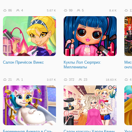
86
4
99
5
1
5.67 K
8.4 K
Салон Причёсок Винкс
Куклы Лол Сюрприз:
Мис
Миллениалы
онл
21
1
372
23
4
3.07 K
18.63 K
Беременная Анжела в Спа-
Салон красоты Харли Квинн
Ухо