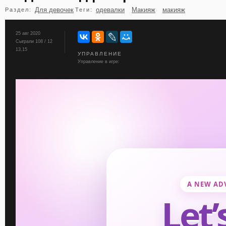
Для девочек
одевалки
Макияж
макияж
Раздел:
Теги:
бильярд
карты
25 авг 2020
Сыграли 108 / 12
13,15
УПРАВЛЕНИЕ
Управление в игре: