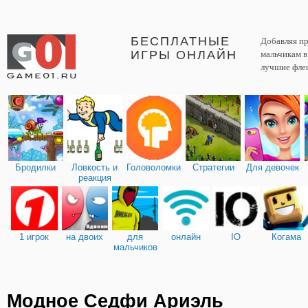
БЕСПЛАТНЫЕ
Добавляя пр
ИГРЫ ОНЛАЙН
мальчикам 
лучшие фле
Бродилки
Ловкость и
Головоломки
Стратегии
Для девочек
реакция
1 игрок
на двоих
для
онлайн
IO
Когама
мальчиков
Модное Седфи Ариэль