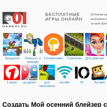
БЕСПЛАТНЫЕ
Добавляя пр
ИГРЫ ОНЛАЙН
мальчикам 
лучшие фле
Бродилки
Ловкость и
Головоломки
Стратегии
Для девочек
реакция
1 игрок
на двоих
для
онлайн
IO
Когама
мальчиков
Создать Мой осенний блейзер 