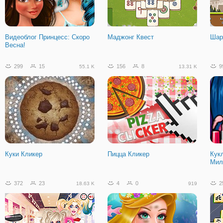
Принцессы в Carpool Karaoke
Маша и Медведь: Детские
Нов
Игры
При
Видеоблог Принцесс: Скоро
Маджонг Квест
Шар
Весна!
4
0
199
299
15
156
8
9
55.1 K
13.31 K
Антимода Принцесс: Спорт и
Классика
Куки Кликер
Пицца Кликер
Кук
Мил
372
23
4
0
2
18.63 K
919