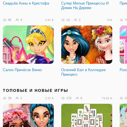
Свадьба Анны и Кристофа
Супер Милые Принцессы И
При
Домик На Дереве
86
4
10
2
7
5.67 K
574
Салон Причёсок Винкс
Осенний Бал в Колледже
Роз
Принцесс
6
1
48
0
3
397
6.52 K
ТОПОВЫЕ И НОВЫЕ ИГРЫ
39
1
176
6
2
3.37 K
73.62 K