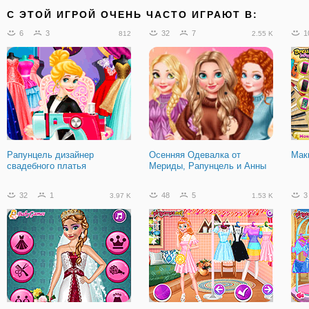
C ЭТОЙ ИГРОЙ ОЧЕНЬ ЧАСТО ИГРАЮТ В:
6
3
32
7
1
812
2.55 K
Рапунцель дизайнер
Осенняя Одевалка от
Мак
свадебного платья
Мериды, Рапунцель и Анны
32
1
48
5
3
3.97 K
1.53 K