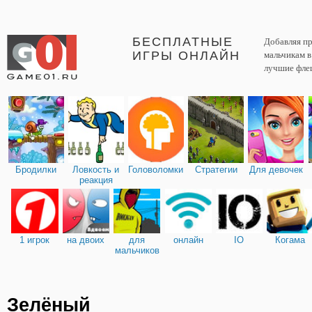
БЕСПЛАТНЫЕ
Добавляя пр
ИГРЫ ОНЛАЙН
мальчикам 
лучшие фле
Бродилки
Ловкость и
Головоломки
Стратегии
Для девочек
реакция
1 игрок
на двоих
для
онлайн
IO
Когама
мальчиков
Зелёный