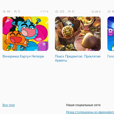
84
5
123
8
6
7.77 K
31.96 K
Вечеринка Картун Нетворк
Поиск Предметов: Проклятие
Гол
Армиты
Все теги
Наши социальные сети
Резка столешницы из кварцевог