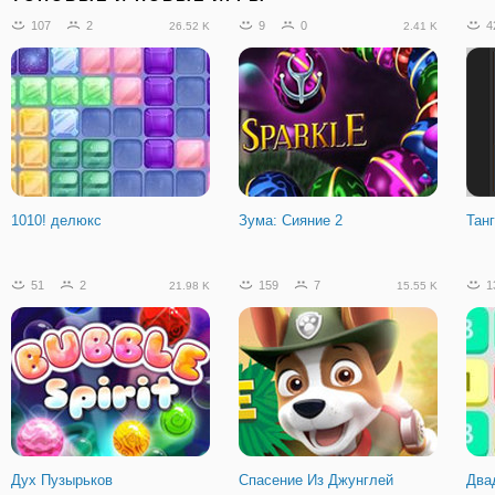
107
2
9
0
4
26.52 K
2.41 K
Heartreasure
Узлы Гекса
Дри
1010! делюкс
Зума: Сияние 2
Тан
2
0
1.61 K
51
2
159
7
1
21.98 K
15.55 K
Маджонг: Свежие Фрукты
Дух Пузырьков
Спасение Из Джунглей
Два