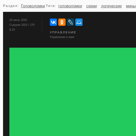
Головоломки
головоломки
серии
логические
мины
Раздел:
Теги:
бильярд
карты
24 июль 2020
Сыграли 1910 / 270
8,25
УПРАВЛЕНИЕ
Управление в игре: