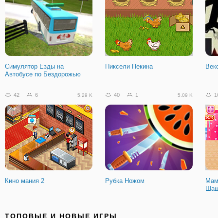
Симулятор Езды на
Пиксели Пекина
Векс
Автобусе по Бездорожью
42
6
40
1
1
5.29 K
5.09 K
Кино мания 2
Рубка Ножом
Мам
Шаш
12
0
3
0
1
1.38 K
1.03 K
ТОПОВЫЕ И НОВЫЕ ИГРЫ