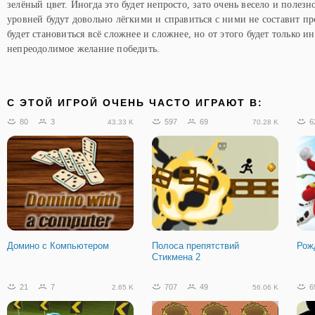
зелёный цвет. Иногда это будет непросто, зато очень весело и полезн
уровней будут довольно лёгкими и справиться с ними не составит п
будет становиться всё сложнее и сложнее, но от этого будет только ин
непреодолимое желание победить.
C ЭТОЙ ИГРОЙ ОЧЕНЬ ЧАСТО ИГРАЮТ В:
80
3
597
69
6
43.33 K
70.28 K
Домино с Компьютером
Полоса препятствий
Рож
Стикмена 2
21
7
707
49
6
2.65 K
56.06 K