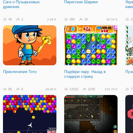
Сага о Пузырьковых
Пиратские Шарики
Укр
драконах
кам
49
2
380
20
2
2.46 K
85.54 K
Приключения Тото
Подбери пару: Назад в
Пуз
сладкую страну
85
6
13315
1030
7
49.68 K
416.78 K