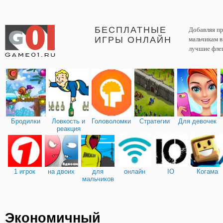
БЕСПЛАТНЫЕ
Добавляя пр
ИГРЫ ОНЛАЙН
мальчикам 
лучшие фле
Бродилки
Ловкость и
Головоломки
Стратегии
Для девочек
реакция
1 игрок
на двоих
для
онлайн
IO
Когама
мальчиков
Экономичный