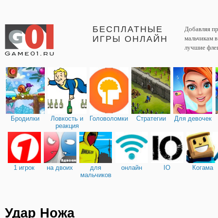
БЕСПЛАТНЫЕ
Добавляя пр
ИГРЫ ОНЛАЙН
мальчикам 
лучшие фле
Бродилки
Ловкость и
Головоломки
Стратегии
Для девочек
реакция
1 игрок
на двоих
для
онлайн
IO
Когама
мальчиков
Удар Ножа