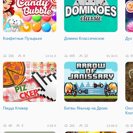
Конфетные Пузырьки
Домино Классическое
Дух
156
8
405
22
5
13.31 K
61.34 K
Пицца Кликер
Битвы Янычар на Двоих
Охо
Коз
48
3
161
13
6
2.65 K
13.68 K