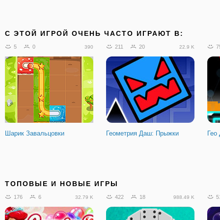
C ЭТОЙ ИГРОЙ ОЧЕНЬ ЧАСТО ИГРАЮТ В:
5
0
211
20
7
390
22.9 K
Шарик Завальцовки
Геометрия Даш: Прыжки
Гео
ТОПОВЫЕ И НОВЫЕ ИГРЫ
176
6
422
18
5
32.79 K
988.49 K