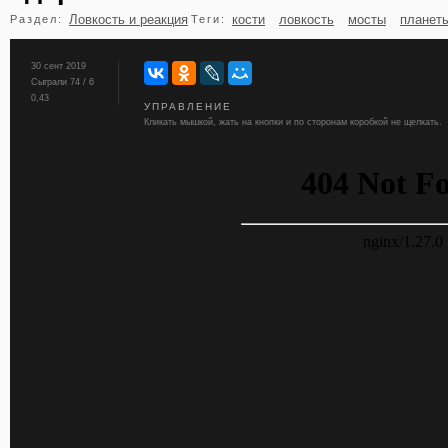
Ловкость и реакция
кости
ловкость
мосты
планет
Раздел:
Теги:
бильярд
карты
30 сент 2019
Сыграли 74 / 6
0,43
УПРАВЛЕНИЕ
Кликать мышкой, жать на кнопки и по сторонам коробкой не щелкать.