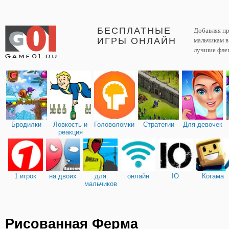
БЕСПЛАТНЫЕ
Добавляя пр
ИГРЫ ОНЛАЙН
мальчикам 
лучшие фле
Бродилки
Ловкость и
Головоломки
Стратегии
Для девочек
реакция
1 игрок
на двоих
для
онлайн
IO
Когама
мальчиков
Рисованная Ферма