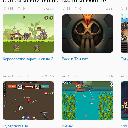
C ЭТОЙ ИГРОЙ ОЧЕНЬ ЧАСТО ИГРАЮТ В:
685
34
38
0
8
77.92 K
7.81 K
Королевство коротышек по 3
Росс в Темноте
Сун
3217
199
0
0
0
385.76 K
1.83 K
Супергерои. io
Рыбак
Кро