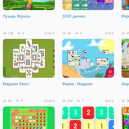
Пузырь Фрукты
1010! делюкс
Фер
176
6
34
1
2
73.62 K
3.94 K
Маджонг Квест
Ферма - Маджонг
Шар
64
3
139
7
3
23.24 K
60.2 K