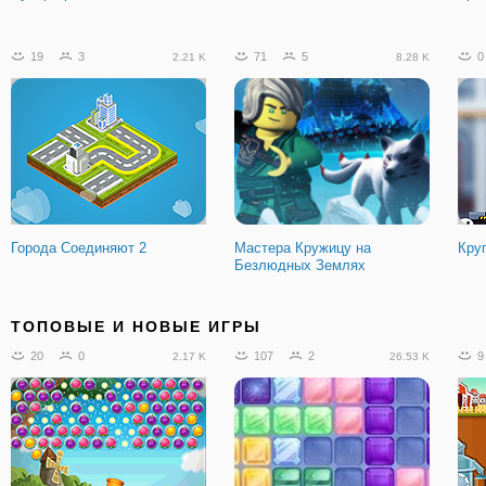
19
3
71
5
0
2.21 K
8.28 K
Города Соединяют 2
Мастера Кружицу на
Кру
Безлюдных Землях
ТОПОВЫЕ И НОВЫЕ ИГРЫ
20
0
107
2
9
2.17 K
26.53 K