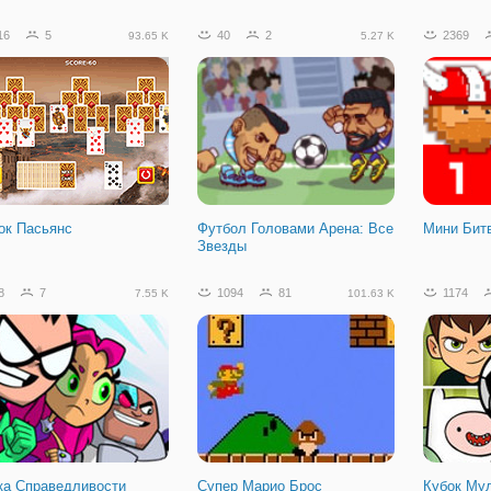
16
5
40
2
2369
93.65 K
5.27 K
ок Пасьянс
Футбол Головами Арена: Все
Мини Бит
Звезды
8
7
1094
81
1174
7.55 K
101.63 K
ка Справедливости
Супер Марио Брос
Кубок Мул