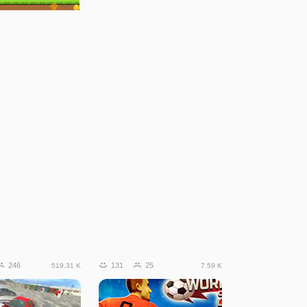
246
131
25
519.31 K
7.59 K