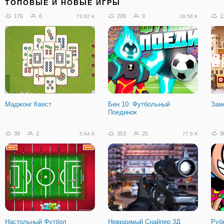
ТОПОВЫЕ И НОВЫЕ ИГРЫ
176
6
206
9
1
73.62 K
18.58 K
Маджонг Квест
Бен 10: Футбольный
Зам
Поединок
39
2
353
25
9
5.64 K
77.6 K
Настольный Футбол
Невидимый Снайпер 3Д
Руб