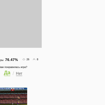
76.47
%
26
8
гры
Вам понравилась игра?
Да
Нет