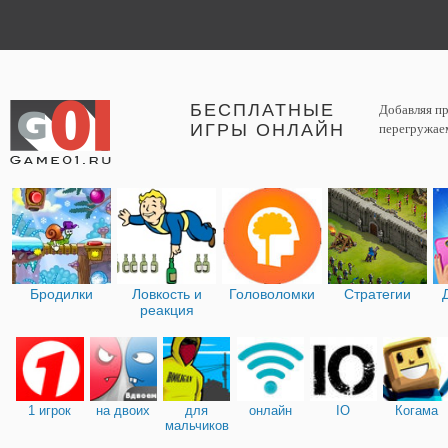
БЕСПЛАТНЫЕ
Добавляя пр
ИГРЫ ОНЛАЙН
перегружаем
Бродилки
Ловкость и
Головоломки
Стратегии
реакция
1 игрок
на двоих
для
онлайн
IO
Когама
мальчиков