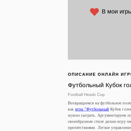
В мои игр
ОПИСАНИЕ ОНЛАЙН ИГ
Футбольный Кубок го
Football Headz Cup
Возвращаемся на футбольное поле
как
игра "Футбольный
Кубок голов
нужно сыграть. Аргументируем п
своеобразном стиле делаю игру 
препятствиями. Легкое управлени