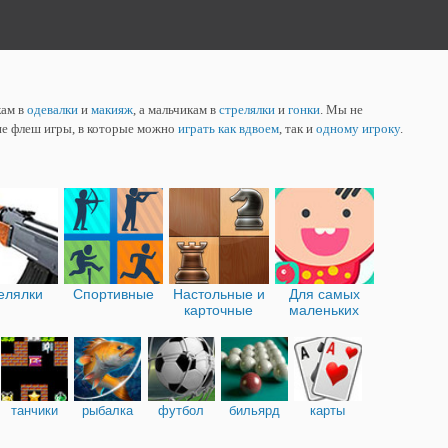
кам в
одевалки
и
макияж
, а мальчикам в
стрелялки
и
гонки
. Мы не
ие флеш игры, в которые можно
играть как вдвоем
, так и
одному игроку
.
елялки
Спортивные
Настольные и
Для самых
карточные
маленьких
танчики
рыбалка
футбол
бильярд
карты