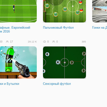
афные. Европейский
Пальчиковый Футбол
Гонки на 
ок 2016
50
17
0
0
29.12 K
395
ки и Бутылки
Сенсорный футбол