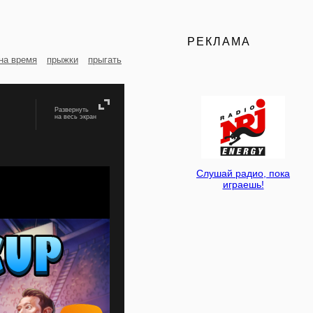
РЕКЛАМА
на время
прыжки
прыгать
Развернуть
на весь экран
Слушай радио, пока
играешь!