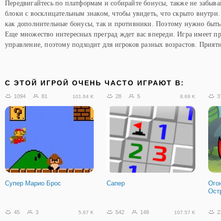
Передвигайтесь по платформам и собирайте бонусы, также не забыва
блоки с восклицательным знаком, чтобы увидеть, что скрыто внутри.
как дополнительные бонусы, так и противники. Поэтому нужно быть
Еще множество интересных преград ждет вас впереди. Игра имеет пр
управление, поэтому подходит для игроков разных возрастов. Прият
C ЭТОЙ ИГРОЙ ОЧЕНЬ ЧАСТО ИГРАЮТ В:
1094
81
28
5
3
101.64 K
8.69 K
Супер Марио Брос
Сапер
Ого
Ост
45
3
542
148
2
5.67 K
107.57 K