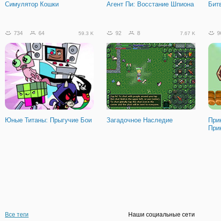
Симулятор Кошки
Агент Пи: Восстание Шпиона
Бит
734
64
92
8
9
59.3 K
7.67 K
Юные Титаны: Прыгучие Бои
Загадочное Наследие
При
При
Все теги
Наши социальные сети