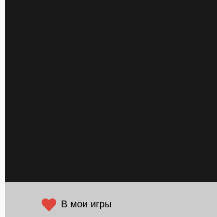
В мои игры