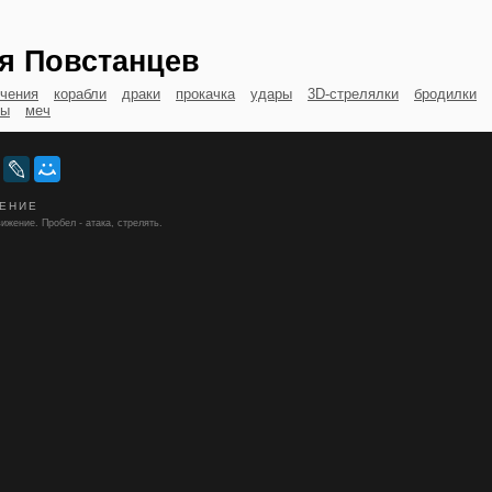
я Повстанцев
чения
корабли
драки
прокачка
удары
3D-стрелялки
бродилки
ны
меч
ЕНИЕ
вижение. Пробел - атака, стрелять.