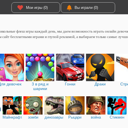
Мои игры (0)
Вы играли (0)
икольные флеш игры каждый день, мы даем возможность играть онлайн девоч
 сайт бесплатными играми и глупой рекламой, а выбираем только самые лучш
Для девочек
3 в ряд и
Гонки
Драки
Стр
шарики
Майнкрафт
зомби
динозавры
Рыцари
война
Стикмен