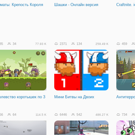
маты: Крепость Короля
Шашки - Онлайн версия
Craftnite. i
85
34
2371
134
459
77.93 K
259.49 K
олевство коротышек по 3
Мини Битвы на Двоих
Антитерро
66
64
6446
542
734
114.5 K
486.27 K