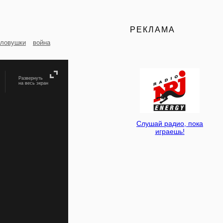
РЕКЛАМА
ловушки
война
Развернуть
на весь экран
Слушай радио, пока
играешь!