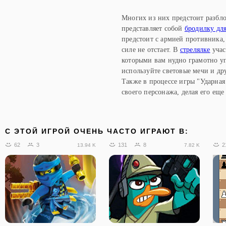
Многих из них предстоит разбло
представляет собой
бродилку дл
предстоит с армией противника, 
силе не отстает. В
стрелялке
учас
которыми вам нудно грамотно уп
используйте световые мечи и др
Также в процессе игры "Ударна
своего персонажа, делая его еще
C ЭТОЙ ИГРОЙ ОЧЕНЬ ЧАСТО ИГРАЮТ В:
62
3
131
8
2
13.94 K
7.82 K