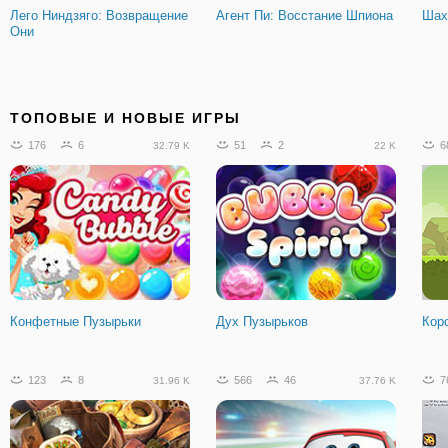
Лего Ниндзяго: Возвращение
Агент Пи: Восстание Шпиона
Шах
Они
ТОПОВЫЕ И НОВЫЕ ИГРЫ
176
6
51
2
6
32.79 K
22 K
Конфетные Пузырьки
Дух Пузырьков
Кор
123
8
566
46
7
31.96 K
37.76 K