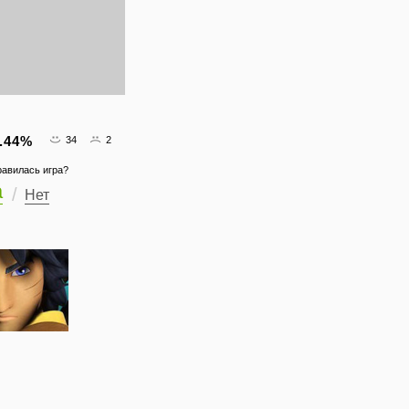
.44
%
34
2
равилась игра?
а
Нет