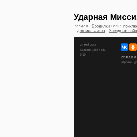
Ударная Мисси
Бродилки
приклю
Раздел:
Теги:
для мальчиков
Звездные вой
29 май 2018
Сыграли 1866 / 161
5,55
УПРАВЛ
Стрелки - д