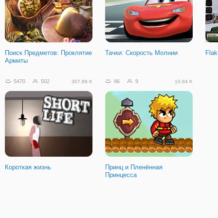
Поиск Предметов: Проклятие
Тачки: Скорость Молнии
Flak
Армиты
5470
502
96
9
307.89 K
10.84 K
Короткая жизнь
Принц и Пленённая
Принцесса