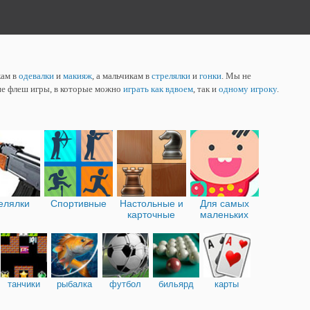
кам в
одевалки
и
макияж
, а мальчикам в
стрелялки
и
гонки
. Мы не
ие флеш игры, в которые можно
играть как вдвоем
, так и
одному игроку
.
елялки
Спортивные
Настольные и
Для самых
карточные
маленьких
танчики
рыбалка
футбол
бильярд
карты