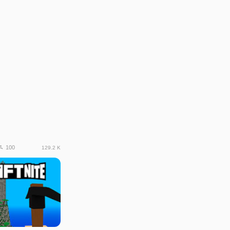
100
129.2 K