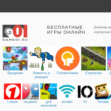
БЕСПЛАТНЫЕ
Добавляя пр
ИГРЫ ОНЛАЙН
перегружаем
Бродилки
Ловкость и
Головоломки
Стратегии
реакция
1 игрок
на двоих
для
онлайн
IO
Когама
мальчиков