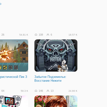
o
26
108
6
54.81 K
18.57 K
ристической Пик 3
Забытое Подземелье:
Восстание Нежити
64
146
13
59.3 K
24.66 K