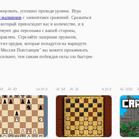
кировать, успешно проходя уровни. Игра
я мальчиков
с элементами сражений. Сражаться
который превосходит вас в количестве, и в
твуют два персонажа с вашей стороны,
равлять. Стреляйте лазерным оружием,
угие орудия, которые попадутся на маршруте.
я Миссия Повстанцев" вы можете прокачивать
 сильнее, тем самым побеждая силы зла быстрее.
19
33
54
11
1152
24.57 K
6.22 K