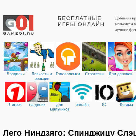
БЕСПЛАТНЫЕ
Добавляя пр
ИГРЫ ОНЛАЙН
мальчикам 
лучшие фле
Бродилки
Ловкость и
Головоломки
Стратегии
Для девочек
реакция
1 игрок
на двоих
для
онлайн
IO
Когама
мальчиков
Лего Ниндзяго: Спинджицу Слэ