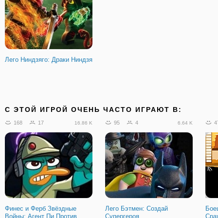
Лего Ниндзяго: Драки Ниндзя
C ЭТОЙ ИГРОЙ ОЧЕНЬ ЧАСТО ИГРАЮТ В:
168
17
95
4
4
16.86 K
6.64 K
Финес и Ферб Звёздные
Лего Бэтмен: Создай
Бое
Войны: Агент Пи Против
Супергероя
Сра