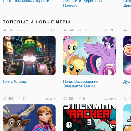
Лего: Чемпионы Скорости
Лего Сити: Береговая
Ско
Полиция
Дин
ТОПОВЫЕ И НОВЫЕ ИГРЫ
102
2
438
18
5
4 K
26.79 K
Гонка Ллойда
Пони: Возвращение
Дух
Элементов Магии
491
24
186
9
4
25.46 K
12.69 K