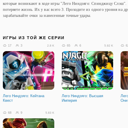
которые возникают в ходе игры "Лего Ниндзяго: Спинджицу Слэш". 
потеряете жизнь. Их у вас всего 3. Проходите из одного уровня на д
зарабатывайте очки за нанесенные точные удары.
ИГРЫ ИЗ ТОЙ ЖЕ СЕРИИ
17
3
65
6
6
2.8 K
5.92 K
Лего Ниндзяго: Кейтана
Лего Ниндзяго: Высшая
Лег
Квест
Империя
Они
68
9
5.83 K