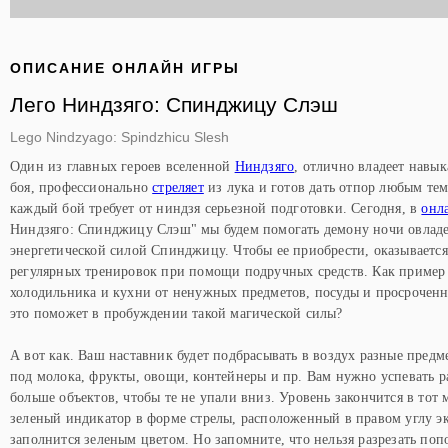
ОПИСАНИЕ ОНЛАЙН ИГРЫ
Лего Ниндзяго: Спинджицу Слэш
Lego Nindzyago: Spindzhicu Slesh
Один из главных героев вселенной
Ниндзяго
, отлично владеет навы
боя, профессионально
стреляет
из лука и готов дать отпор любым те
каждый бой требует от ниндзя серьезной подготовки. Сегодня, в
онл
Ниндзяго: Спинджицу Слэш" мы будем помогать демону ночи овладе
энергетической силой Спинджицу. Чтобы ее приобрести, оказывается
регулярных тренировок при помощи подручных средств. Как пример 
холодильника и кухни от ненужных предметов, посуды и просроченн
это поможет в пробуждении такой магической силы?
А вот как. Ваш наставник будет подбрасывать в воздух разные предм
под молока, фрукты, овощи, контейнеры и пр. Вам нужно успевать р
больше объектов, чтобы те не упали вниз. Уровень закончится в тот 
зеленый индикатор в форме стрелы, расположенный в правом углу эк
заполнится зеленым цветом. Но запомните, что нельзя разрезать поп