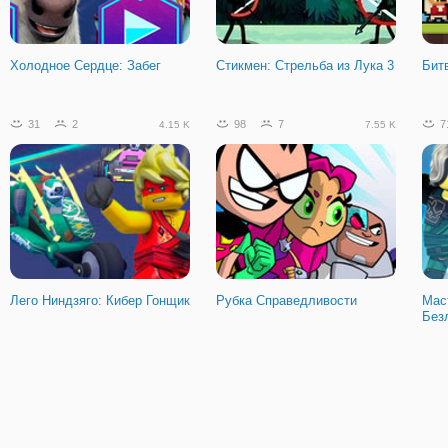
Холодное Сердце: Забег
Стикмен: Стрельба из Лука 3
Бит
31
2
98
7
7
4.15 K
7.55 K
Лего Ниндзяго: Кибер Гонщик
Рубка Справедливости
Мас
Без