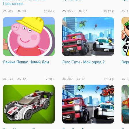
Повстанцев
412
39
1558
67
1
26.04 K
53.37 K
Свинка Пеппа: Новый Дом
Лего Сити - Мой город 2
Вор
174
12
302
18
5
7.78 K
17.54 K