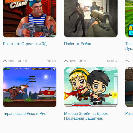
Ракетные Стрелялки 3Д
Побег от Рейка
Тре
Лук
306
18
103
9
8
39.3 K
10.68 K
Тираннозавр Рекс в Рио
Миссия Зомби на Двоих:
Рек
Последний Защитник
43
10
1558
67
3
6.48 K
53.37 K