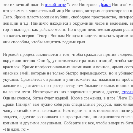
это их вечный долг. В
новой игре
"Лего Ниндзяго:
Драки
Ниндзя" м
отправимся в удивительный мир Ниндзяго, которых спроектирован в
Лего. Яркие пластмассовые кубики, свободное пространство, интере
локации и т.д. Ниндзяго находится в окружении лесов и водоемов, 
гор и выглядит как райское место. Но в один день темная армия реш
захватить остров. Теперь Воинам Ниндзя придется показать врагам вс
они способны, чтобы защитить родные края.
Игровой процесс заключается в том, чтобы сражаться против злодеев
окружили остров. Они будут появляться с разных позиций, чтобы зас
врасплох. Кроме профессиональных наемников и воинов, армия сост
опасных змей, которые не только быстро перемещаются, но и убиваю
укусами. Сражайтесь с врагами и уничтожайте их, нажимая на пробе
дальше вы двигаетесь по пространству, тем больше сильных воинов 
на вашем пути. Некоторые из них вооружены щитами, другие,
стрел
Одним словом, битва будет жаркой. Кроме сражения, в игре "Лего Н
Драки Ниндзя" вам нужно собирать специальные ресурсы, напомин
чашу с китайскими палочками. Некоторые из них появляются после 
злодеев, а другие расположены в пространстве, но охраняются стрела
копьями и другими ловушками. Соберите их все, чтобы заверить бит
«Ниндзя, го!»