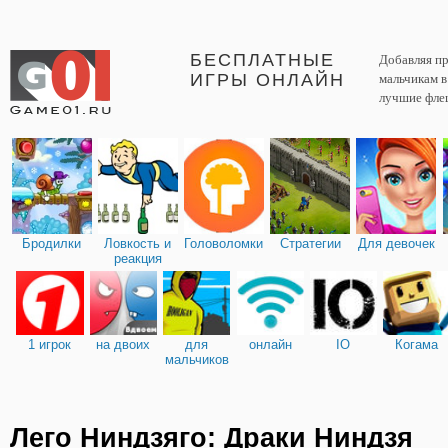
БЕСПЛАТНЫЕ
Добавляя пр
ИГРЫ ОНЛАЙН
мальчикам 
лучшие фле
Бродилки
Ловкость и
Головоломки
Стратегии
Для девочек
реакция
1 игрок
на двоих
для
онлайн
IO
Когама
мальчиков
Лего Ниндзяго: Драки Ниндзя