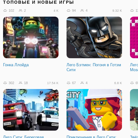
ТОПОВЫЕ И НОВЫЕ ИГРЫ
102
2
94
4
1
4 K
9.32 K
Экстремальный Дрифт 3Д
Лего Сити - Мой город 2
Бен
Гонка Ллойда
Лего Бэтмен: Погоня в Готэм
Лег
Сити
Моз
66
7
5.3 K
302
18
67
4
6
17.54 K
6.8 K
Бен 10: Нашествие
Пришельцев
Лего Сити: Береговая
Приключения в Лего Сити:
Звё