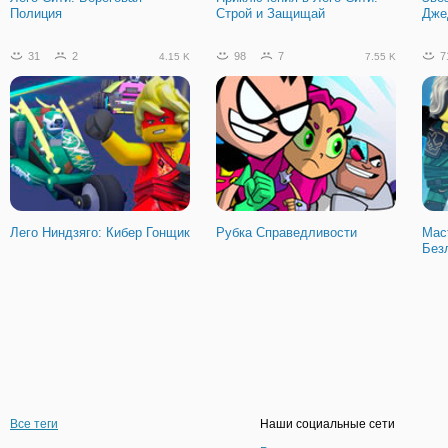
Полиция
Строй и Защищай
Дже
31
2
98
7
7
4.15 K
7.55 K
Лего Ниндзяго: Кибер Гонщик
Рубка Справедливости
Мас
Без
Все теги
Наши социальные сети