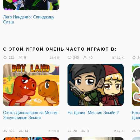
Лего Ниндзяго: Спинджицу
Слэш
C ЭТОЙ ИГРОЙ ОЧЕНЬ ЧАСТО ИГРАЮТ В:
211
9
340
40
3
28.6 K
57.12 K
Охота Динозавров за Мясом:
На Двоих: Миссия Зомби 2
Бек
Засушливые Земли
Дво
322
14
20
3
5
33.29 K
2.47 K