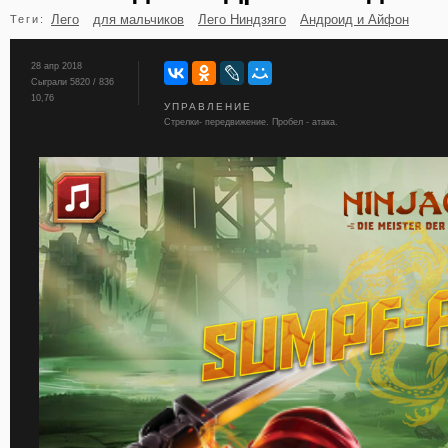
Лего
для мальчиков
Лего Ниндзяго
Андроид и Айфон
Теги:
бильярд
карты
28 апр 2018
Сыграли 5820 / 836
10,76
УПРАВЛЕНИЕ
Стрелки- передвижение. Пробел - атака.