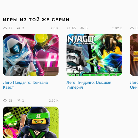
ИГРЫ ИЗ ТОЙ ЖЕ СЕРИИ
17
3
65
6
6
2.8 K
5.92 K
Лего Ниндзяго: Кейтана
Лего Ниндзяго: Высшая
Лег
Квест
Империя
Они
32
1
2.79 K