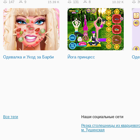
147
9
131
8
3
15.39 K
10.32 K
Одевалка и Уход за Барби
Йога принцесс
Оде
Все теги
Наши социальные сети
Резка столешницы из кварцевог
м. Тушинская