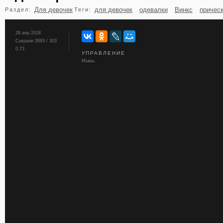
Для девочек
для девочек
одевалки
Винкс
причес
Раздел:
Теги:
бильярд
карты
28 апр 2018
Сыграли 2693 / 303
0,73
УПРАВЛЕНИЕ
Мышь.