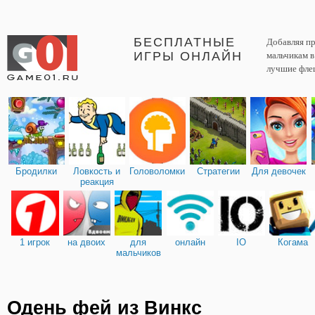
БЕСПЛАТНЫЕ
Добавляя пр
ИГРЫ ОНЛАЙН
мальчикам 
лучшие фле
Бродилки
Ловкость и
Головоломки
Стратегии
Для девочек
реакция
1 игрок
на двоих
для
онлайн
IO
Когама
мальчиков
Одень фей из Винкс