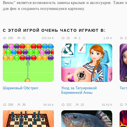
Винкс" является возможность замены крыльев и аксессуаров. Также 
для феи и сохранить получившуюся картинку.
C ЭТОЙ ИГРОЙ ОЧЕНЬ ЧАСТО ИГРАЮТ В:
336
31
15
1
1
325.04 K
1.85 K
Шариковый Обстрел
Уход за Татуировкой
Тес
Беременной Анны
358
36
152
10
7
56.54 K
20.52 K