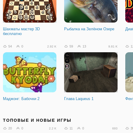
Шахматы мастер 3D
Рыбалка на Зелёном Озере
Диа
бесплатно
54
0
59
13
1
2.92 K
9.81 K
Маджонг: Бабочки 2
Глава Laqueus 1
Фен
135
13
12
3
8
29.06 K
2.43 K
ТОПОВЫЕ И НОВЫЕ ИГРЫ
20
0
11
0
3
2.2 K
693