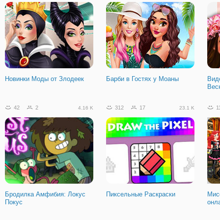
Настольный Теннис Ультра
Скатти Карты: Африка
Заб
Мега Турнир
Новинки Моды от Злодеек
Барби в Гостях у Моаны
Вид
Вес
43
4
3.09 K
42
2
312
17
1
4.16 K
23.1 K
Макияж для Глаз Анны
Бродилка Амфибия: Локус
Пиксельные Раскраски
Мис
Покус
онл