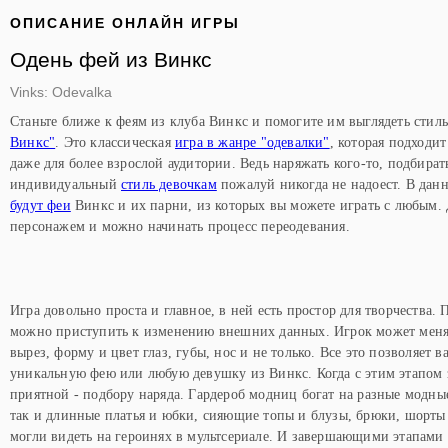
ОПИСАНИЕ ОНЛАЙН ИГРЫ
Одень фей из Винкс
Vinks: Odevalka
Станьте ближе к феям из клуба Винкс и помогите им выглядеть стил
Винкс"
. Это классическая
игра в жанре "одевалки"
, которая подходи
даже для более взрослой аудитории. Ведь наряжать кого-то, подбират
индивидуальный
стиль девочкам
пожалуй никогда не надоест. В дан
будут феи
Винкс и их парни, из которых вы можете играть с любым. Д
персонажем и можно начинать процесс переодевания.
Игра довольно проста и главное, в ней есть простор для творчества. 
можно приступить к изменению внешних данных. Игрок может менять
вырез, форму и цвет глаз, губы, нос и не только. Все это позволяет 
уникальную фею или любую девушку из Винкс. Когда с этим этапом 
приятной - подбору наряда. Гардероб модниц богат на разные модные 
так и длинные платья и юбки, сияющие топы и блузы, брюки, шорты 
могли видеть на героинях в мультсериале. И завершающими этапами