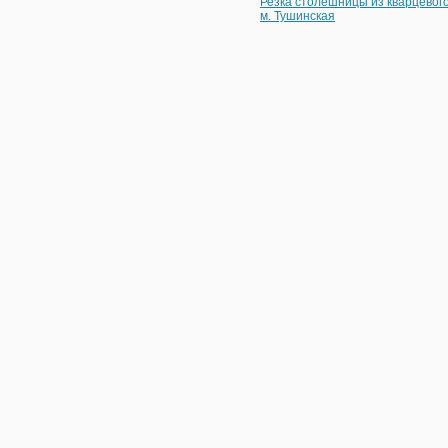
Резка столешницы из кварцевог
м. Тушинская