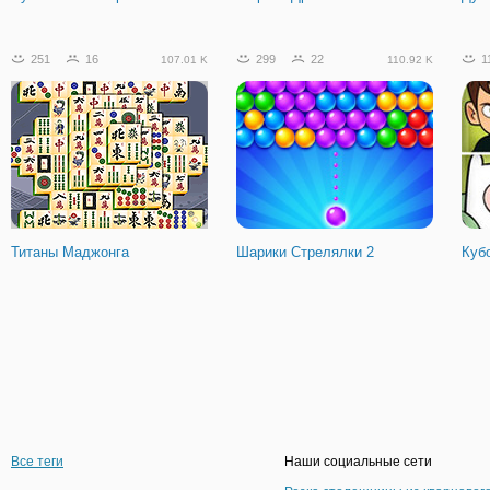
251
16
299
22
1
107.01 K
110.92 K
Титаны Маджонга
Шарики Стрелялки 2
Куб
Все теги
Наши социальные сети