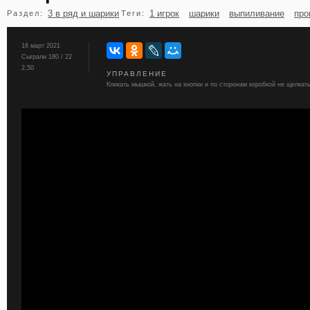
3 в ряд и шарики
1 игрок
шарики
выпиливание
про
Раздел:
Теги:
бильярд
карты
16 март 2021
Сыграли 180 / 22
2,50
УПРАВЛЕНИЕ
Кликать мышкой, жать на кнопки и по сторонам коробкой не щелкать