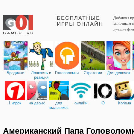
БЕСПЛАТНЫЕ
Добавляя пр
ИГРЫ ОНЛАЙН
мальчикам 
лучшие фле
Бродилки
Ловкость и
Головоломки
Стратегии
Для девочек
реакция
1 игрок
на двоих
для
онлайн
IO
Когама
мальчиков
Американский Папа Головолом