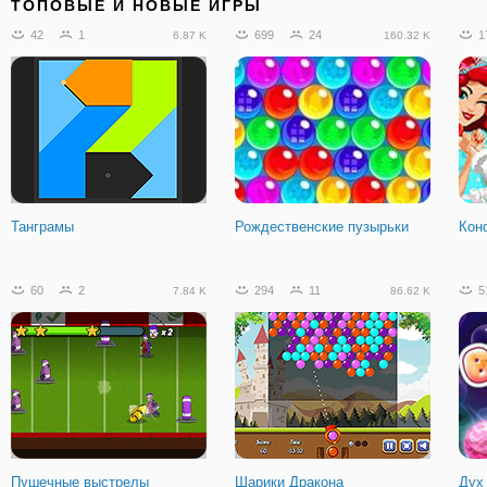
ТОПОВЫЕ И НОВЫЕ ИГРЫ
42
1
699
24
1
6.87 K
160.32 K
Танграмы
Рождественские пузырьки
Кон
60
2
294
11
5
7.84 K
86.62 K
Пушечные выстрелы
Шарики Дракона
Дух