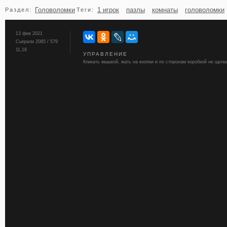
Головоломки
1 игрок
пазлы
комнаты
головоломки
Раздел:
Теги:
бильярд
карты
13 фев 2021
Сыграли 2085 / 579
11,18
УПРАВЛЕНИЕ
Кликать мышкой, жать на кнопки и по сторонам коробкой не щелк