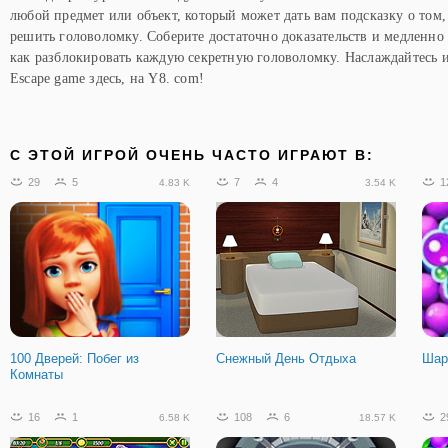
любой предмет или объект, который может дать вам подсказку о том,
решить головоломку. Соберите достаточно доказательств и медленно
как разблокировать каждую секретную головоломку. Наслаждайтесь 
Escape game здесь, на Y8. com!
C ЭТОЙ ИГРОЙ ОЧЕНЬ ЧАСТО ИГРАЮТ В:
29
5
7
4
1
4.83 K
3.54 K
100 Дверей: Побег из
Снежный День Отдыха
Шар
Комнаты
16
1
108
6
2
6.58 K
18.57 K