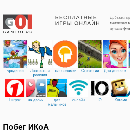
БЕСПЛАТНЫЕ
Добавляя пр
ИГРЫ ОНЛАЙН
мальчикам 
лучшие фле
Бродилки
Ловкость и
Головоломки
Стратегии
Для девочек
реакция
1 игрок
на двоих
для
онлайн
IO
Когама
мальчиков
Побег ИКоА