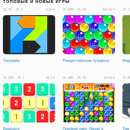
ТОПОВЫЕ И НОВЫЕ ИГРЫ
42
1
699
24
1
6.87 K
160.35 K
Отпусти Меня
Поверь Мне, Я Справлюсь
Laqu
Танграмы
Рождественские пузырьки
Мад
1
0
141
139
7
380
20
9
60.2 K
85.53 K
Луни Тюнз Зимние
Головоломки
Двадцать
Подбери пару: Назад в
Том