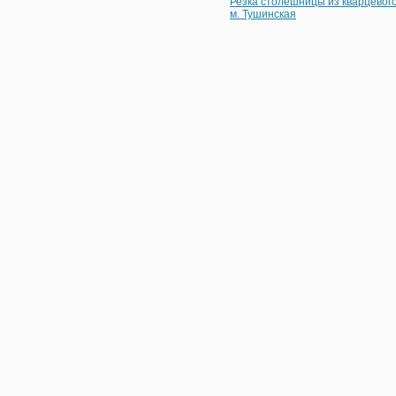
Резка столешницы из кварцевог
м. Тушинская