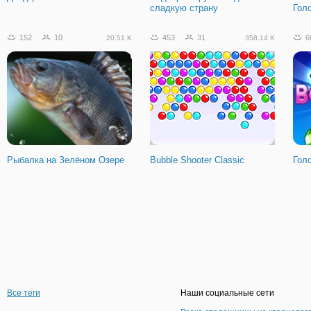
сладкую страну
Гол
152
10
453
31
6
20.51 K
358.14 K
Рыбалка на Зелёном Озере
Bubble Shooter Classic
Гол
Все теги
Наши социальные сети