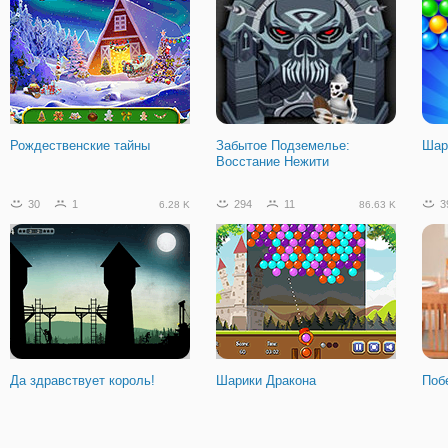
Рождественские тайны
Забытое Подземелье:
Шар
Восстание Нежити
30
1
294
11
3
6.28 K
86.63 K
Да здравствует король!
Шарики Дракона
Поб
12
2
8
2
4
3.94 K
1.56 K