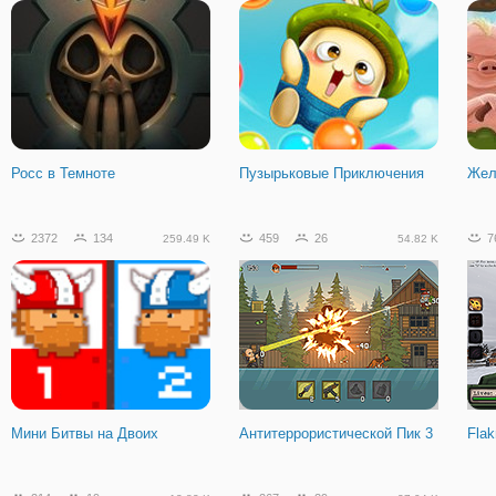
Когама: Побег из Тюрьмы
Тачки: Скорость Молнии
Ког
Строго Режима
Росс в Темноте
Пузырьковые Приключения
Жел
2372
134
459
26
7
259.49 K
54.82 K
Мини Битвы на Двоих
Антитеррористической Пик 3
Flak