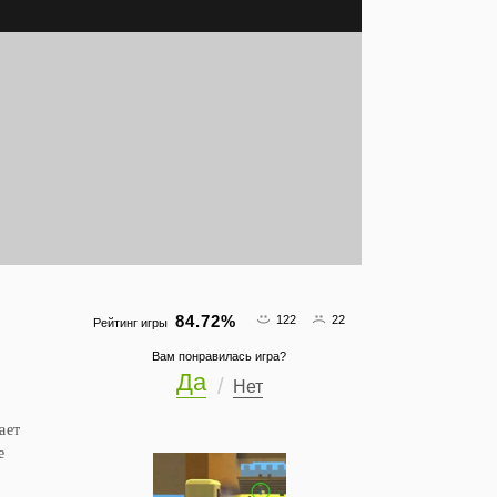
84.72
%
122
22
Рейтинг игры
Вам понравилась игра?
Да
Нет
ает
е