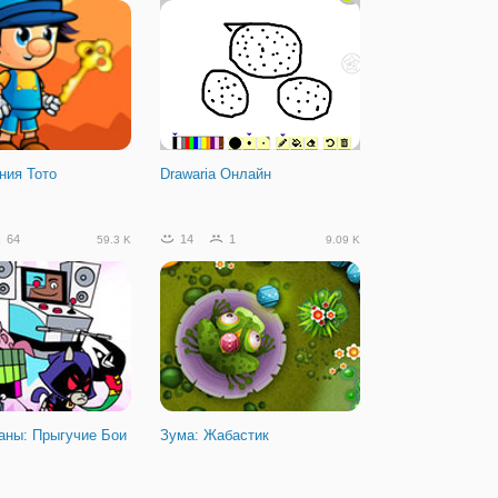
ния Тото
Drawaria Онлайн
64
14
1
59.3 K
9.09 K
аны: Прыгучие Бои
Зума: Жабастик