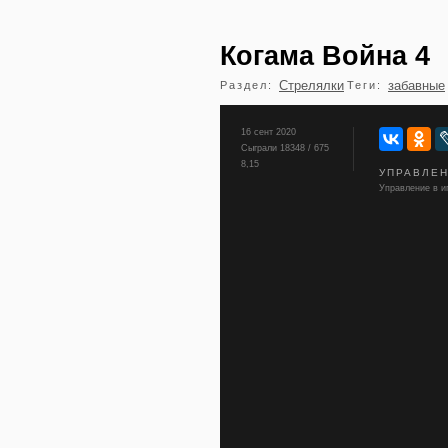
Когама Война 4
Стрелялки
забавные
Раздел:
Теги:
16 сент 2020
Сыграли 18348 / 675
8,15
УПРАВЛЕ
Управление в иг