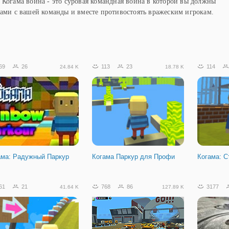
 Когама война - это суровая командная война в которой вы должны
ками с вашей команды и вместе противостоять вражеским игрокам.
69
26
113
23
114
24.84 K
18.78 K
ама: Радужный Паркур
Когама Паркур для Профи
Когама: С
61
21
768
86
3177
41.64 K
127.89 K