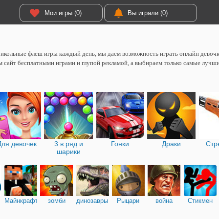
Мои игры (0)
Вы играли (0)
икольные флеш игры каждый день, мы даем возможность играть онлайн девоч
 сайт бесплатными играми и глупой рекламой, а выбираем только самые лучш
Для девочек
3 в ряд и
Гонки
Драки
Стр
шарики
Майнкрафт
зомби
динозавры
Рыцари
война
Стикмен