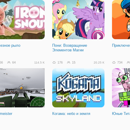
ама: Мировые Гонки
езное рыло
Пони: Возвращение
Приключе
Элементов Магии
66
64
176
15
734
114.5 K
20.25 K
meister
Когама: небо и земля
Юные Тит