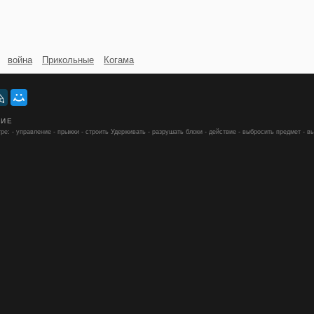
война
Прикольные
Когама
НИЕ
ре: - управление - прыжки - строить Удерживать - разрушать блоки - действие - выбросить предмет - в