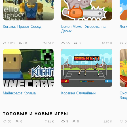
Когама: Привет Сосед
Бекон Может Умереть: на
Лег
Двоих
1128
68
55
3
2
74.54 K
10.28 K
Майнкрафт Когама
Корзина Случайный
Охо
Зас
1335
77
566
46
2
92.07 K
37.77 K
ТОПОВЫЕ И НОВЫЕ ИГРЫ
38
0
9
0
3
7.81 K
1.66 K