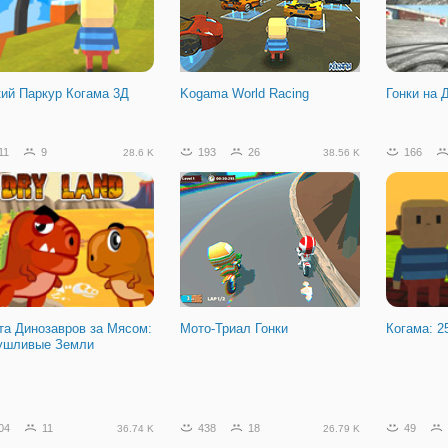
кий Паркур Когама 3Д
Kogama World Racing
Гонки на 
11
9
193
26
166
28.6 K
38.56 K
та Динозавров за Мясом:
Мото-Триал Гонки
Когама: 2
ушливые Земли
22
13
14.22 K
04
11
438
18
49
36.74 K
26.79 K