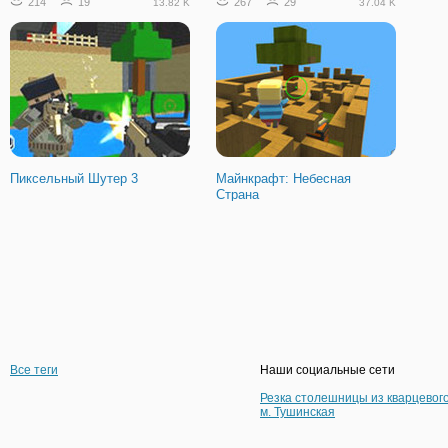
214
19
267
29
13.82 K
37.04 K
Пиксельный Шутер 3
Майнкрафт: Небесная
Страна
Все теги
Наши социальные сети
Резка столешницы из кварцевог
м. Тушинская