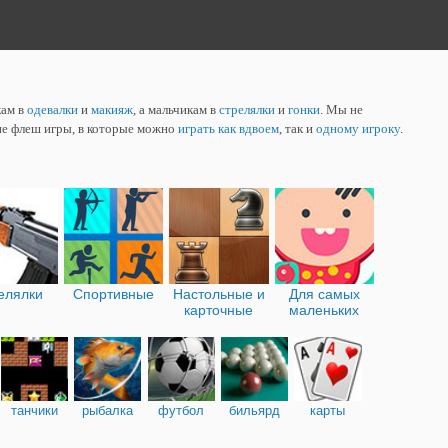
кам в
одевалки
и
макияж
, а мальчикам в
стрелялки
и
гонки
. Мы не
ие флеш игры, в которые можно
играть как вдвоем
, так и
одному игроку
.
елялки
Спортивные
Настольные и
Для самых
карточные
маленьких
танчики
рыбалка
футбол
бильярд
карты