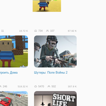
11
734
107
16.72 K
67.92 K
троить Дома
Шутеры: Поле Войны 2
246
5470
502
519.32 K
307.9 K