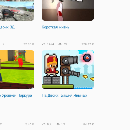
Двоих 3Д
Короткая жизнь
36
1474
79
32.05 K
229.47 K
5 Уровней Паркура
На Двоих: Башня Янычар
2
688
33
2.46 K
84.37 K