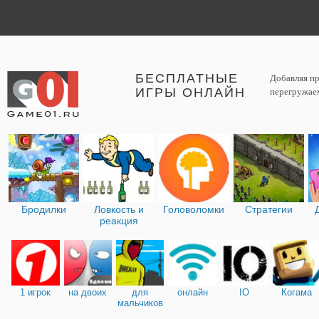
БЕСПЛАТНЫЕ
Добавляя пр
ИГРЫ ОНЛАЙН
перегружаем
Бродилки
Ловкость и
Головоломки
Стратегии
реакция
1 игрок
на двоих
для
онлайн
IO
Когама
мальчиков