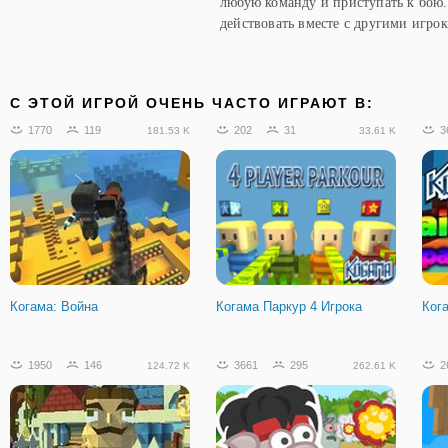
любую команду и приступать к бою.
действовать вместе с другими игро
C ЭТОЙ ИГРОЙ ОЧЕНЬ ЧАСТО ИГРАЮТ В:
1770
119
202
31
3
181.53 K
33.61 K
Когама: Война
Когама Паркур 4 Игрока
Ког
1950
146
3661
295
2
124.72 K
262.61 K