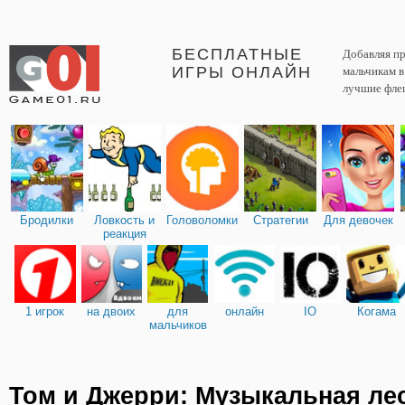
БЕСПЛАТНЫЕ
Добавляя пр
ИГРЫ ОНЛАЙН
мальчикам 
лучшие фле
Бродилки
Ловкость и
Головоломки
Стратегии
Для девочек
реакция
1 игрок
на двоих
для
онлайн
IO
Когама
мальчиков
Том и Джерри: Музыкальная ле