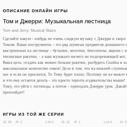
ОПИСАНИЕ ОНЛАЙН ИГРЫ
Том и Джерри: Музыкальная лестница
Tom and Jerry: Musical Stairs
Сделайте какую - нибудь не очень сладкую музыку с Джерри и скор
Томом. Ваши инструменты – это ряд шумных предметов домашнего о
выстроенных на лестнице – бутылки, молотки, бензопилы, ящики с 
теннисные ракетки, - а ваш музыкант-ничего не подозревающий кот
Ваша цель: создать как можно больше ракетки, разбудить Спайка и н
максимальное количество очков! Дело в том, что на нижней ступень
пес и если он проснется, То Тому будет плохо. Поэтому он не может
и что ему остается делать - это просто терпеть издевательства мыши!
Тому, это уйти с лестницы, а потом – преподать Джерри урок. Давай
произойдет!
ИГРЫ ИЗ ТОЙ ЖЕ СЕРИИ
29
2
12
1
2
2.09 K
1.43 K