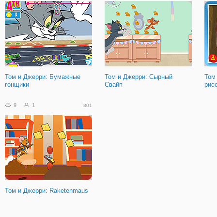
Том и Джерри: Бумажные
Том и Джерри: Сырный
Том
гонщики
Свайп
рис
9
1
801
Том и Джерри: Raketenmaus