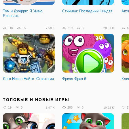
Том и Джерри: Я Умею
Стикмен: Последний Ниндзя
Апх
Рисовать
110
15
219
8
4
7.59 K
20.01 K
Лего Нексо Найтс: Стратегия
Фризл Фраз 6
Кли
1094
81
251
36
7
101.63 K
54.94 K
ТОПОВЫЕ И НОВЫЕ ИГРЫ
19
0
208
6
1
1.97 K
10.52 K