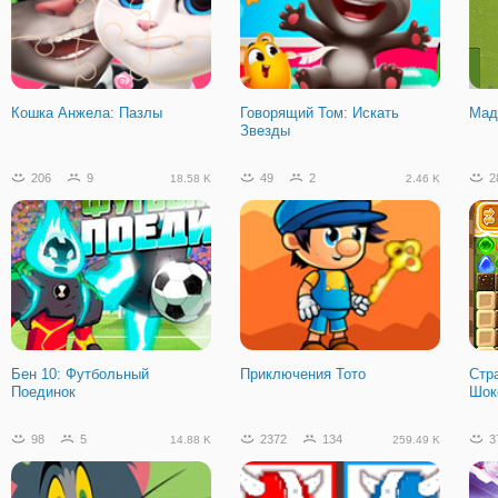
Супер Марио Брос
Стикмен: Снайпер Убийца 2
Пик
Кошка Анжела: Пазлы
Говорящий Том: Искать
Мад
Звезды
132
5
13.23 K
206
9
49
2
2
18.58 K
2.46 K
Вспыш: Лагерь Считай и
Играй
Бен 10: Футбольный
Приключения Тото
Стр
Поединок
Шок
98
5
2372
134
3
14.88 K
259.49 K