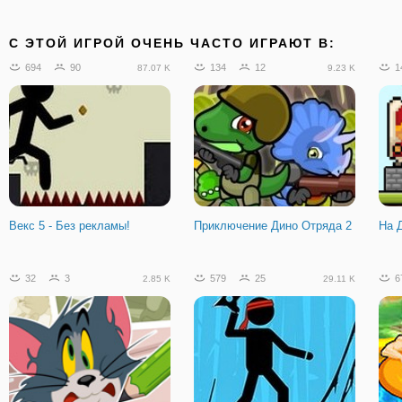
C ЭТОЙ ИГРОЙ ОЧЕНЬ ЧАСТО ИГРАЮТ В:
694
90
134
12
1
87.07 K
9.23 K
Векс 5 - Без рекламы!
Приключение Дино Отряда 2
На 
32
3
579
25
6
2.85 K
29.11 K