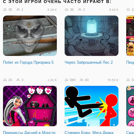
C ЭТОЙ ИГРОЙ ОЧЕНЬ ЧАСТО ИГРАЮТ В:
35
1
39
2
1
6.19 K
9.24 K
Побег из Города Призрака 5
Через Заброшенный Лес 2
Пиц
20
3
684
63
3
1.31 K
76.53 K
Принцессы Дисней в Монстр
Стикмен Боец: Мега Драка
Сва