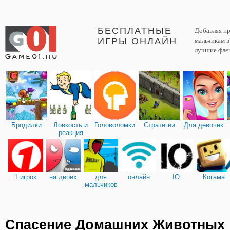
БЕСПЛАТНЫЕ
Добавляя пр
ИГРЫ ОНЛАЙН
мальчикам 
лучшие фле
Бродилки
Ловкость и
Головоломки
Стратегии
Для девочек
реакция
1 игрок
на двоих
для
онлайн
IO
Когама
мальчиков
Спасение Домашних Животных