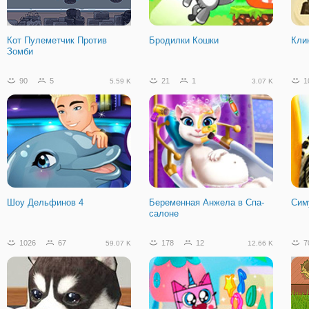
Гео Даш 2
Гео Даш
Ник
Лин
Кот Пулеметчик Против
Бродилки Кошки
Кли
Зомби
25
7
3.84 K
90
5
21
1
1
5.59 K
3.07 K
Безумная Геометрия Даш
Шоу Дельфинов 4
Беременная Анжела в Спа-
Сим
салоне
1026
67
178
12
7
59.07 K
12.66 K