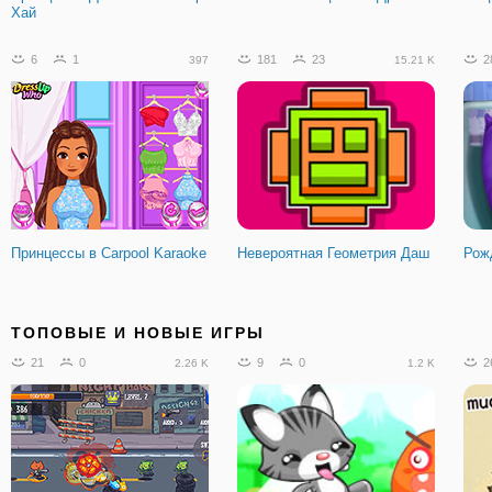
Хай
6
1
181
23
2
397
15.21 K
Принцессы в Carpool Karaoke
Невероятная Геометрия Даш
Рож
75
11
68
4
1
5.9 K
5.47 K
ТОПОВЫЕ И НОВЫЕ ИГРЫ
21
0
9
0
2
2.26 K
1.2 K