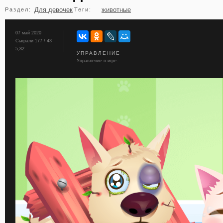
Для девочек
животные
Раздел:
Теги:
бильярд
карты
07 май 2020
Сыграли 177 / 43
5,82
УПРАВЛЕНИЕ
Управление в игре: