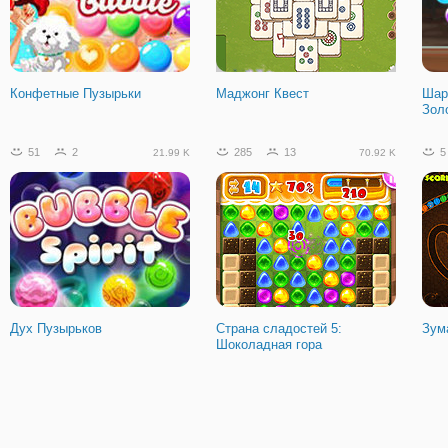
Конфетные Пузырьки
Маджонг Квест
Шар
Зол
51
2
285
13
5
21.99 K
70.92 K
Дух Пузырьков
Страна сладостей 5:
Зум
Шоколадная гора