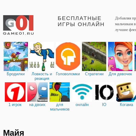
БЕСПЛАТНЫЕ
Добавляя пр
ИГРЫ ОНЛАЙН
мальчикам 
лучшие фле
Бродилки
Ловкость и
Головоломки
Стратегии
Для девочек
реакция
1 игрок
на двоих
для
онлайн
IO
Когама
мальчиков
Майя