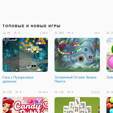
ТОПОВЫЕ И НОВЫЕ ИГРЫ
29
0
363
3
2
4.99 K
16 K
Сага о Пузырьковых
Затерянный Остров Уровня
Зум
драконах
Пакета
176
6
176
6
3
32.79 K
73.62 K