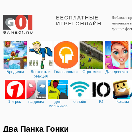
БЕСПЛАТНЫЕ
Добавляя пр
ИГРЫ ОНЛАЙН
мальчикам 
лучшие фле
Бродилки
Ловкость и
Головоломки
Стратегии
Для девочек
реакция
1 игрок
на двоих
для
онлайн
IO
Когама
мальчиков
Два Панка Гонки