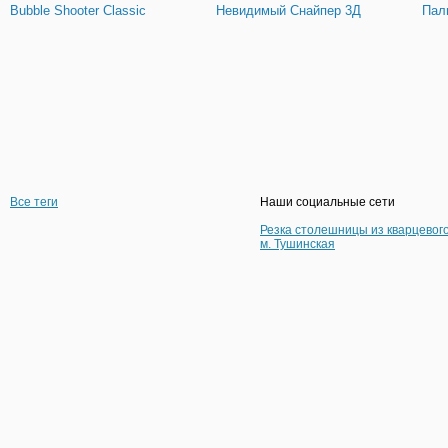
Bubble Shooter Classic
Невидимый Снайпер 3Д
Пал
Все теги
Наши социальные сети
Резка столешницы из кварцевог
м. Тушинская