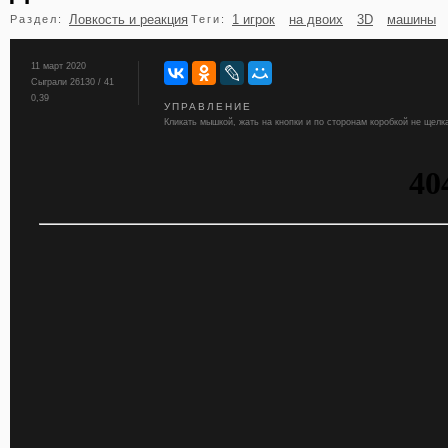
Ловкость и реакция
1 игрок
на двоих
3D
машины
Раздел:
Теги:
бильярд
карты
11 март 2020
Сыграли 26130 / 41
0,39
УПРАВЛЕНИЕ
Кликать мышкой, жать на кнопки и по сторонам коробкой не щелк