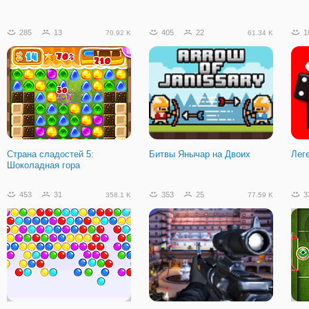
285
13
405
22
1
70.92 K
61.34 K
Страна сладостей 5:
Битвы Янычар на Двоих
Лег
Шоколадная гора
453
31
353
25
3
358.1 K
77.59 K