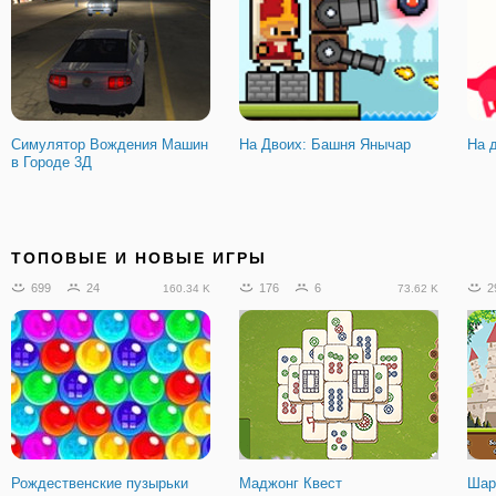
Симулятор Вождения Машин
На Двоих: Башня Янычар
На 
в Городе 3Д
ТОПОВЫЕ И НОВЫЕ ИГРЫ
699
24
176
6
2
160.34 K
73.62 K
Рождественские пузырьки
Маджонг Квест
Шар