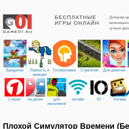
БЕСПЛАТНЫЕ
Добавляя пр
ИГРЫ ОНЛАЙН
мальчикам 
лучшие фле
Бродилки
Ловкость и
Головоломки
Стратегии
Для девочек
реакция
1 игрок
на двоих
для
онлайн
IO
Когама
мальчиков
Плохой Симулятор Времени (Б