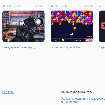
353
25
85
6
7
77.61 K
49.68 K
Невидимый Снайпер 3Д
Большой Пузырь Поп
Сде
Все теги
Наши социальные сети
Резка столешницы из кварцевог
м. Тушинская