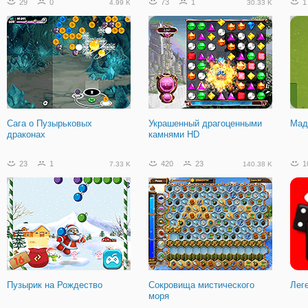
29
0
73
1
1
4.99 K
30.33 K
Сага о Пузырьковых
Украшенный драгоценными
Мад
драконах
камнями HD
23
1
420
23
1
7.33 K
140.38 K
Пузырик на Рождество
Сокровища мистического
Лег
моря