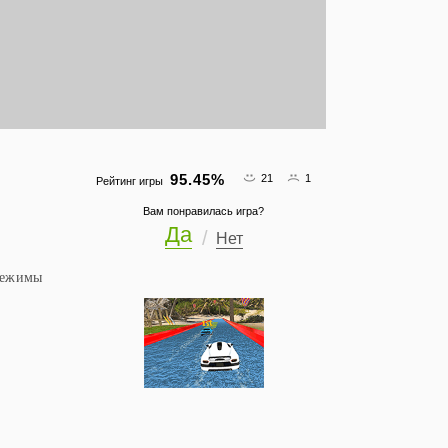
95.45
%
21
1
Рейтинг игры
Вам понравилась игра?
Да
Нет
 режимы