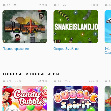
47
3
1
1
4
2.25 K
1.12 K
Первое сражение
Остров Змей. ио
1v1
Сим
ТОПОВЫЕ И НОВЫЕ ИГРЫ
176
6
51
2
5
32.78 K
21.97 K