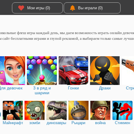
Мои игры (0)
Вы играли (0)
икольные флеш игры каждый день, мы даем возможность играть онлайн девоч
 сайт бесплатными играми и глупой рекламой, а выбираем только самые лучш
Для девочек
3 в ряд и
Гонки
Драки
Стр
шарики
Майнкрафт
зомби
динозавры
Рыцари
война
Стикмен