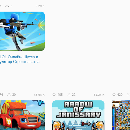
3
2
2.29 K
 LOL Онлайн- Шутер и
улятор Строительства
74
30
405
22
420
45.64 K
61.34 K