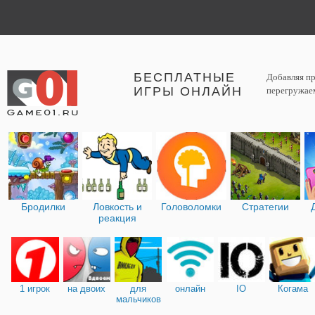
БЕСПЛАТНЫЕ
Добавляя пр
ИГРЫ ОНЛАЙН
перегружаем
Бродилки
Ловкость и
Головоломки
Стратегии
реакция
1 игрок
на двоих
для
онлайн
IO
Когама
мальчиков