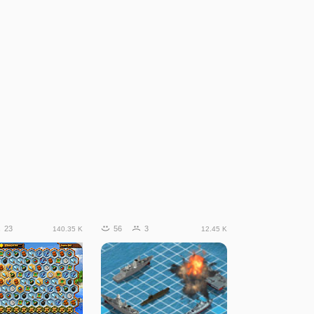
23
56
3
140.35 K
12.45 K