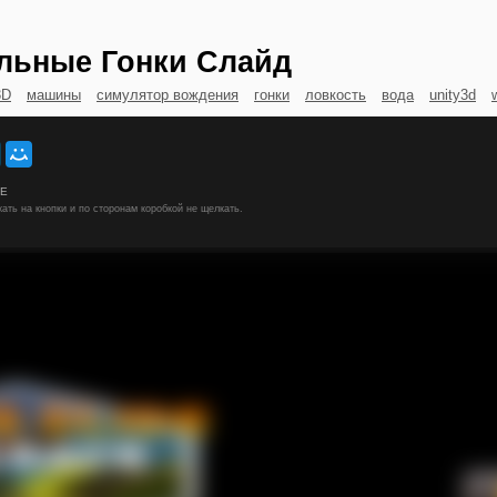
льные Гонки Слайд
3D
машины
симулятор вождения
гонки
ловкость
вода
unity3d
ИЕ
ать на кнопки и по сторонам коробкой не щелкать.