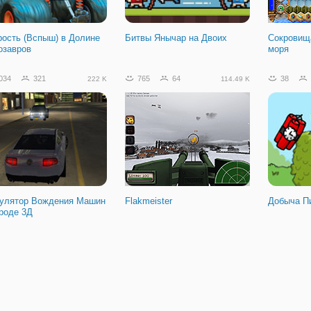
рость (Вспыш) в Долине
Битвы Янычар на Двоих
Сокровищ
озавров
моря
034
321
765
64
38
222 K
114.49 K
улятор Вождения Машин
Flakmeister
Добыча П
ороде 3Д