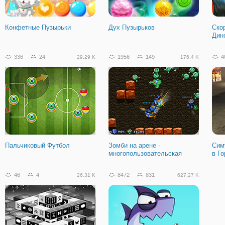
Конфетные Пузырьки
Дух Пузырьков
Ско
Дин
336
24
1956
149
4
29.29 K
176.4 K
Пальчиковый Футбол
Зомби на арене -
Сим
многопользовательская
в Г
46
4
8472
831
26.31 K
627.27 K