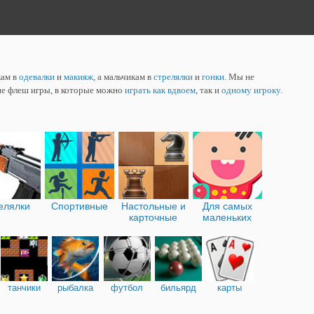
кам в
одевалки
и
макияж
, а мальчикам в
стрелялки
и
гонки
. Мы не
ие флеш игры, в которые можно
играть как вдвоем
, так и
одному игроку
.
елялки
Спортивные
Настольные и
Для самых
карточные
маленьких
танчики
рыбалка
футбол
бильярд
карты