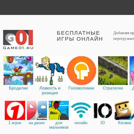
БЕСПЛАТНЫЕ
Добавляя пр
ИГРЫ ОНЛАЙН
перегружаем
Бродилки
Ловкость и
Головоломки
Стратегии
реакция
1 игрок
на двоих
для
онлайн
IO
Когама
мальчиков