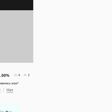
.00
%
6
2
авилась игра?
а
Нет