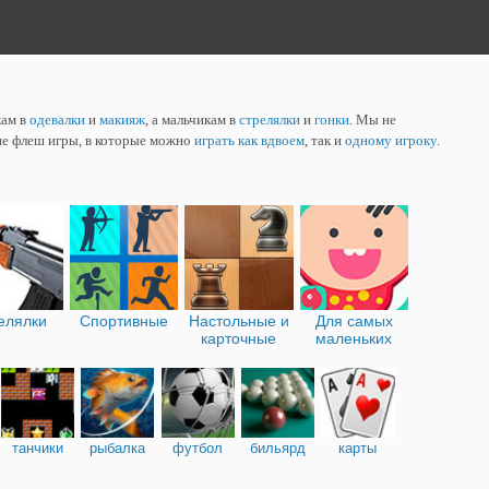
кам в
одевалки
и
макияж
, а мальчикам в
стрелялки
и
гонки
. Мы не
ие флеш игры, в которые можно
играть как вдвоем
, так и
одному игроку
.
елялки
Спортивные
Настольные и
Для самых
карточные
маленьких
танчики
рыбалка
футбол
бильярд
карты