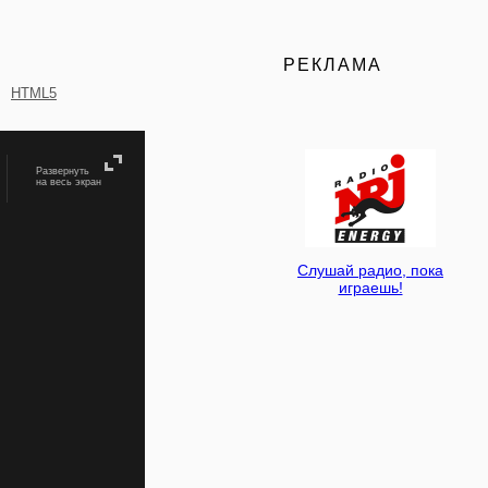
РЕКЛАМА
HTML5
Развернуть
на весь экран
Слушай радио, пока
играешь!