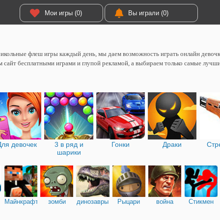
Мои игры (0)
Вы играли (0)
икольные флеш игры каждый день, мы даем возможность играть онлайн девоч
 сайт бесплатными играми и глупой рекламой, а выбираем только самые лучш
Для девочек
3 в ряд и
Гонки
Драки
Стр
шарики
Майнкрафт
зомби
динозавры
Рыцари
война
Стикмен