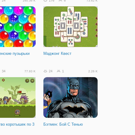
24
176
6
160.36 K
73.62 K
енские пузырьки
Маджонг Квест
34
24
1
77.93 K
2.26 K
во коротышек по 3
Бэтмен: Бой С Тенью