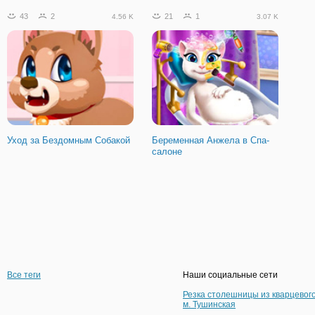
43
2
21
1
4.56 K
3.07 K
Уход за Бездомным Собакой
Беременная Анжела в Спа-
салоне
Все теги
Наши социальные сети
Резка столешницы из кварцевог
м. Тушинская