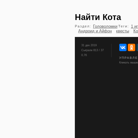
Найти Кота
Головоломки
1 и
Раздел:
Теги:
Андроид и Айфон
квесты
К
31 дек 2019
Сыграли 813 / 37
0,76
УПРАВЛ
Кликать мышко