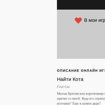
В мои иг
ОПИСАНИЕ ОНЛАЙН И
Найти Кота
Find Cat
Милые Британские короткошерст
прятки со мной. Куда его спрят
игрушки? Еще в шляпе дяди?