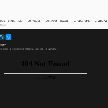
грок
животные
про кошек
прокачка
пазлы
головоломки
андроид
ошки
ЕНИЕ
й, жать на кнопки и по сторонам коробкой не щелкать.