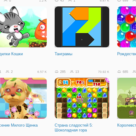
0
43
1
699
1.2 K
6.87 K
дилки Кошки
Танграмы
Рождеств
1
2
285
13
685
6.57 K
70.92 K
сение Милого Щенка
Страна сладостей 5:
Королевст
Шоколадная гора