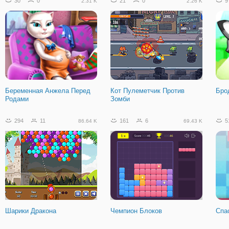
30
0
21
0
9
2.31 K
2.26 K
Беременная Анжела Перед
Кот Пулеметчик Против
Бро
Родами
Зомби
294
11
161
6
5
86.64 K
69.43 K
Шарики Дракона
Чемпион Блоков
Спа