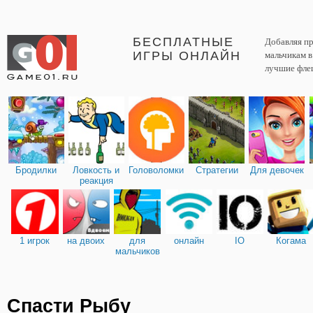
БЕСПЛАТНЫЕ
Добавляя пр
ИГРЫ ОНЛАЙН
мальчикам 
лучшие фле
Бродилки
Ловкость и
Головоломки
Стратегии
Для девочек
реакция
1 игрок
на двоих
для
онлайн
IO
Когама
мальчиков
Спасти Рыбу