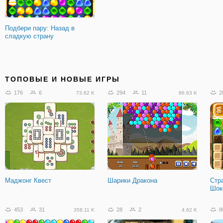
Подбери пару: Назад в
сладкую страну
ТОПОВЫЕ И НОВЫЕ ИГРЫ
176
6
294
11
2
73.62 K
86.63 K
Маджонг Квест
Шарики Дракона
Стр
Шок
453
31
28
2
8
358.11 K
4.62 K