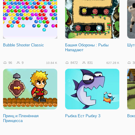
Bubble Shooter Classic
Башня Обороны : Рыбы
Шут
Нападают
96
9
8472
831
3
10.84 K
627.28 K
Принц и Пленённая
Рыбка Ест Рыбку 3
Вок
Принцесса