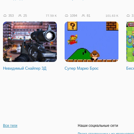
353
25
1094
81
3
77.59 K
101.63 K
Невидимый Снайпер 3Д
Супер Марио Брос
Бес
Все теги
Наши социальные сети
Резка столешницы из кварцевог