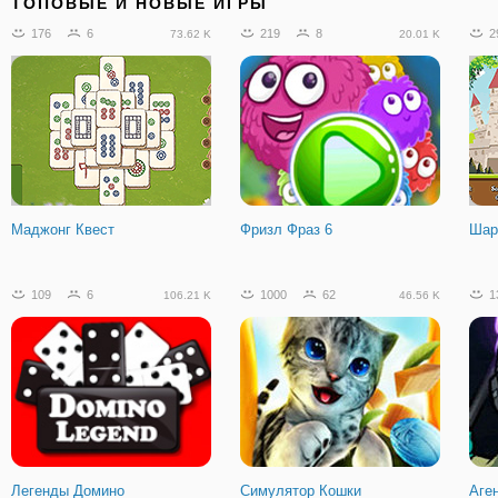
ТОПОВЫЕ И НОВЫЕ ИГРЫ
176
6
219
8
2
73.62 K
20.01 K
Маджонг Квест
Фризл Фраз 6
Шар
109
6
1000
62
1
106.21 K
46.56 K
Легенды Домино
Симулятор Кошки
Аге