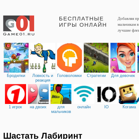
БЕСПЛАТНЫЕ
Добавляя пр
ИГРЫ ОНЛАЙН
мальчикам 
лучшие фле
Бродилки
Ловкость и
Головоломки
Стратегии
Для девочек
реакция
1 игрок
на двоих
для
онлайн
IO
Когама
мальчиков
Шастать Лабиринт