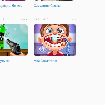
едведь: Лечить
Симулятор Собаки
17
7
0
29.11 K
614
Бутылки
Мой Стоматолог