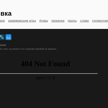
вка
грок
развивающие игры
буквы
прокачка
пазлы
слова
головолом
ЕНИЕ
й, жать на кнопки и по сторонам коробкой не щелкать.