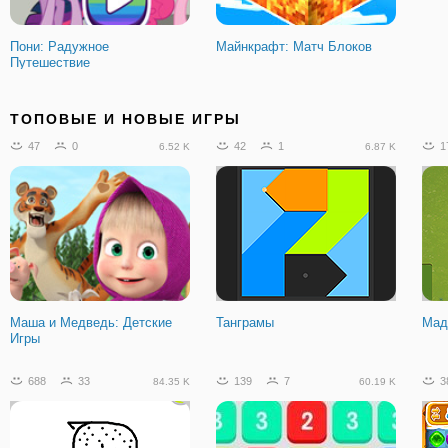
Пони: Радужное
Майнкрафт: Матч Блоков
Путешествие
ТОПОВЫЕ И НОВЫЕ ИГРЫ
47
0
42
1
1
6.52 K
6.87 K
Маша и Медведь: Детские
Танграмы
Мад
Игры
688
33
139
7
3
84.35 K
60.19 K