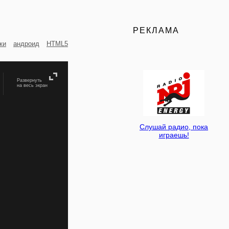
РЕКЛАМА
ки
андроид
HTML5
Развернуть
на весь экран
Слушай радио, пока
играешь!