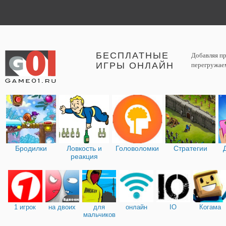
БЕСПЛАТНЫЕ
Добавляя пр
ИГРЫ ОНЛАЙН
перегружаем
Бродилки
Ловкость и
Головоломки
Стратегии
реакция
1 игрок
на двоих
для
онлайн
IO
Когама
мальчиков