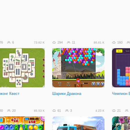
76
6
294
11
160
73.62 K
86.61 K
жонг Квест
Шарики Дракона
Чемпион 
80
20
61
3
21
85.53 K
4.23 K