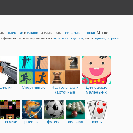
кам в
одевалки
и
макияж
, а мальчикам в
стрелялки
и
гонки
. Мы не
ие флеш игры, в которые можно
играть как вдвоем
, так и
одному игроку
.
елялки
Спортивные
Настольные и
Для самых
карточные
маленьких
танчики
рыбалка
футбол
бильярд
карты