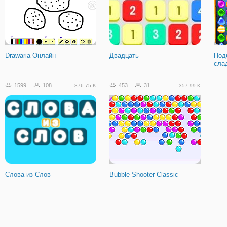
Drawaria Онлайн
Двадцать
Под
сла
1599
108
453
31
876.75 K
357.99 K
Слова из Слов
Bubble Shooter Classic