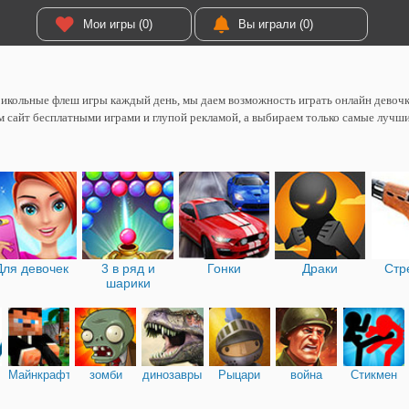
Мои игры (0)
Вы играли (0)
икольные флеш игры каждый день, мы даем возможность играть онлайн девоч
 сайт бесплатными играми и глупой рекламой, а выбираем только самые лучш
Для девочек
3 в ряд и
Гонки
Драки
Стр
шарики
Майнкрафт
зомби
динозавры
Рыцари
война
Стикмен