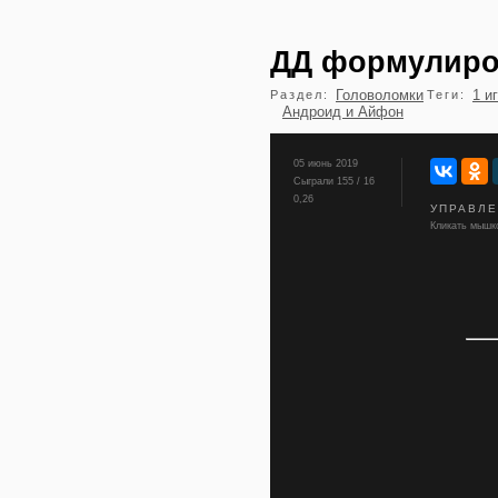
ДД формулиро
Головоломки
1 и
Раздел:
Теги:
Андроид и Айфон
05 июнь 2019
Сыграли 155 / 16
0,26
УПРАВЛ
Кликать мышко