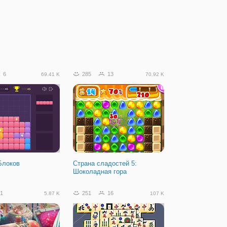
6
285
13
69.41 K
70.92 K
Блоков
Страна сладостей 5:
Шоколадная гора
1
251
16
5.87 K
107 K