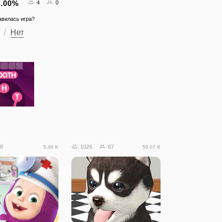
.00
%
4
0
авилась игра?
Нет
8
1026
67
5.46 K
59.07 K