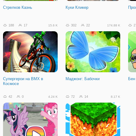
Стрелков Казнь
Куки Кликер
Про
188
17
302
22
2
15.6 K
174.88 K
Супергерои на BMX в
Маджонг: Бабочки
Бен
Космосе
42
0
72
14
4.24 K
8.17 K