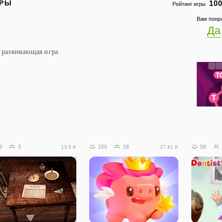
ГРЫ
100
Рейтинг игры
Вам понр
Да
 развивающая игра.
9
3
150
18
58
13.6 K
27.81 K