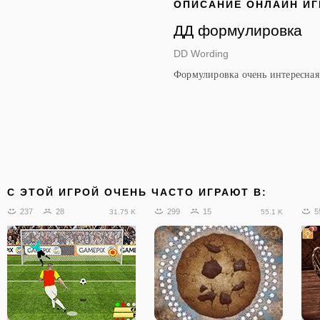
ОПИСАНИЕ ОНЛАЙН И
ДД формулировка
DD Wording
Формулировка очень интересная
C ЭТОЙ ИГРОЙ ОЧЕНЬ ЧАСТО ИГРАЮТ В:
237
28
299
15
5
31.75 K
55.1 K