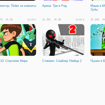
жектор: Побег из комнаты
Арена: Три в Ряд
Маша и М
Зубы
73
25
251
36
149
24.29 K
54.94 K
 10: Спасение Мира
Стикмен: Снайпер Убийца 2
Пушки и 