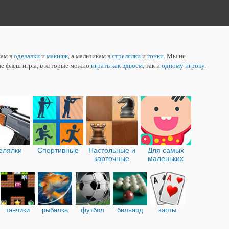
кам в
одевалки
и
макияж
, а мальчикам в
стрелялки
и
гонки
. Мы не
ие флеш игры, в которые можно
играть как вдвоем
, так и
одному игроку
.
елялки
Спортивные
Настольные и
Для самых
карточные
маленьких
танчики
рыбалка
футбол
бильярд
карты