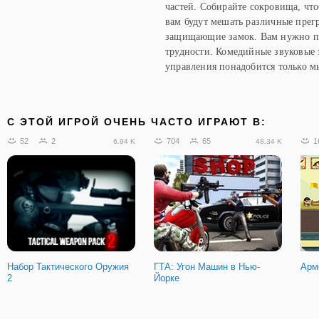
частей. Собирайте сокровища, чт
вам будут мешать различные прег
защищающие замок. Вам нужно пр
трудности. Комедийные звуковые 
управления понадобится только м
C ЭТОЙ ИГРОЙ ОЧЕНЬ ЧАСТО ИГРАЮТ В:
52
2
704
65
1
6.94 K
48.34 K
Набор Тактического Оружия
ГТА: Угон Машин в Нью-
Арм
2
Йорке