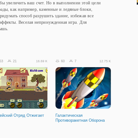
обы увеличить ваш счет. Но в выполнении этой цели
рады, как например, каменные и ледяные блоки,
идумать способ разрушить здание, избежав все
эффекты. Веселая непринужденная игра. Для
ышь.
63
21
60
7
16.69 K
12.75 K
ейский Отряд Отжигает
Галактическая
Противоракетная Оборона