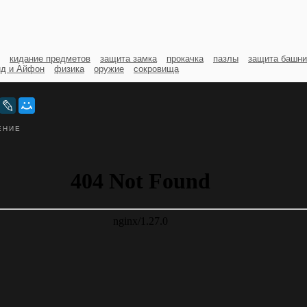
кидание предметов
защита замка
прокачка
пазлы
защита башни
д и Айфон
физика
оружие
сокровища
ЕНИЕ