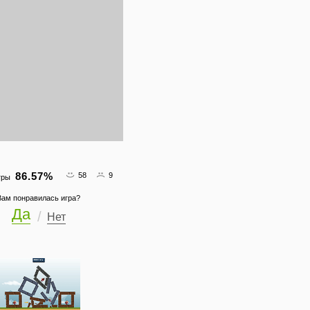
86.57
%
58
9
гры
Вам понравилась игра?
Да
Нет