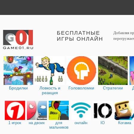
БЕСПЛАТНЫЕ
Добавляя пр
ИГРЫ ОНЛАЙН
перегружаем
Бродилки
Ловкость и
Головоломки
Стратегии
реакция
1 игрок
на двоих
для
онлайн
IO
Когама
мальчиков