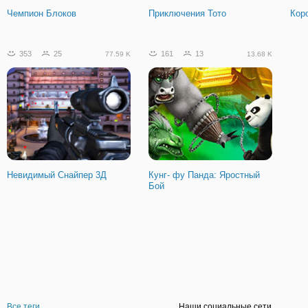
Чемпион Блоков
Приключения Тото
Кор
353
25
161
13
77.59 K
13.68 K
Невидимый Снайпер 3Д
Кунг- фу Панда: Яростный
Бой
Все теги
Наши социальные сети