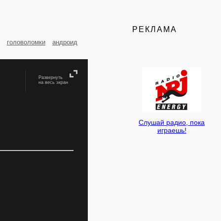
РЕКЛАМА
головоломки
андроид
Развернуть
на весь экран
Слушай радио, пока
играешь!