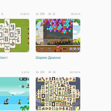
6
294
11
73.62 K
86.63 K
Квест
Шарики Дракона
252
16
2.12 K
107.03 K