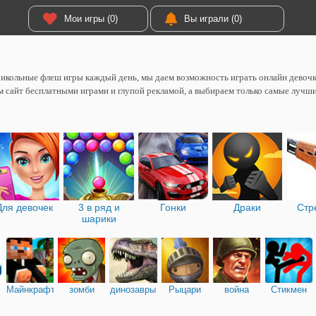
Мои игры (0)
Вы играли (0)
икольные флеш игры каждый день, мы даем возможность играть онлайн девоч
 сайт бесплатными играми и глупой рекламой, а выбираем только самые лучш
Для девочек
3 в ряд и
Гонки
Драки
Стр
шарики
Майнкрафт
зомби
динозавры
Рыцари
война
Стикмен