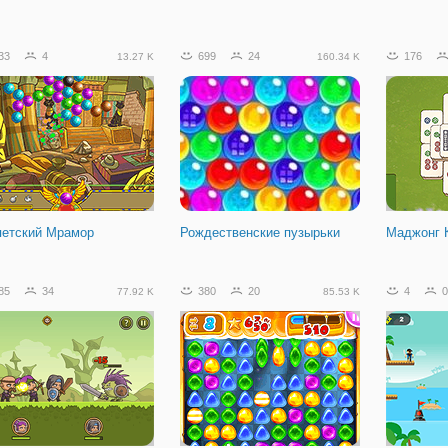
33
4
699
24
176
13.27 K
160.34 K
петский Мрамор
Рождественские пузырьки
Маджонг 
85
34
380
20
4
0
77.92 K
85.53 K