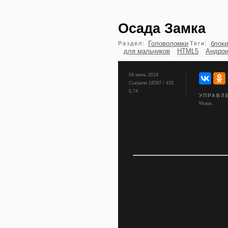
Осада Замка
Головоломки
блоки
Раздел:
Теги:
для мальчиков
HTML5
Андрои
04 июнь 2019
Сыграли 18597 / 435
0,74
УПРАВЛ
Мышь.