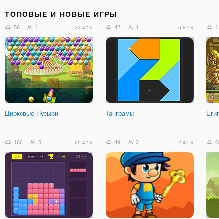
ТОПОВЫЕ И НОВЫЕ ИГРЫ
56
1
42
1
1
22.42 K
6.87 K
Цирковые Пузыри
Танграмы
Еги
160
6
49
2
6
69.42 K
2.45 K