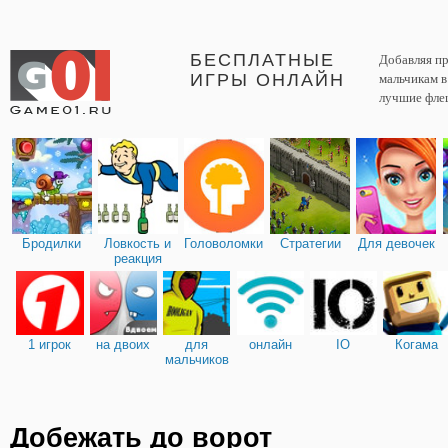
БЕСПЛАТНЫЕ
Добавляя пр
ИГРЫ ОНЛАЙН
мальчикам 
лучшие фле
Бродилки
Ловкость и
Головоломки
Стратегии
Для девочек
реакция
1 игрок
на двоих
для
онлайн
IO
Когама
мальчиков
Добежать до ворот