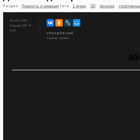
Ловкость и реакция
1 игрок
3D
бегалки
спортивны
Раздел:
Теги:
бильярд
карты
30 сент 2018
Сыграли 206 / 6
0,29
УПРАВЛЕНИЕ
Стрелки, пробел.