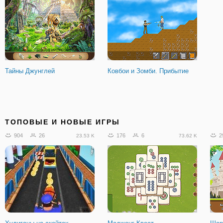
Тайны Джунглей
Ковбои и Зомби. Прибытие
ТОПОВЫЕ И НОВЫЕ ИГРЫ
904
26
176
6
2
23.53 K
73.62 K