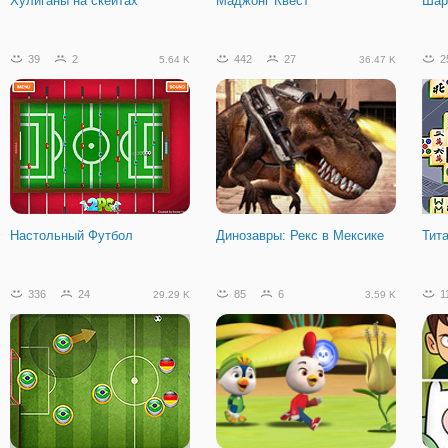
Хулиганы на скейтах
Маджонг Квест
Шар
39
2
442
27
2
5.64 K
36.47 K
Настольный Футбол
Динозавры: Рекс в Мексике
Тит
336
24
85
6
1
29.29 K
3.59 K