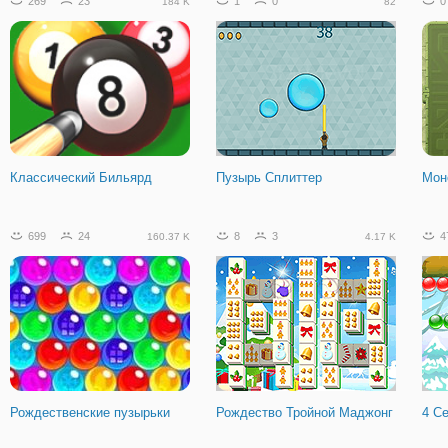
269
23
1
0
0
184 K
82
Классический Бильярд
Пузырь Сплиттер
Мон
699
24
8
3
4
160.37 K
4.17 K
Рождественские пузырьки
Рождество Тройной Маджонг
4 С