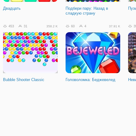
Двадцать
Подбери пару: Назад в
Пуз
сладкую страну
453
31
60
4
3
358.2 K
37.91 K
Bubble Shooter Classic
Головоломка: Беджевелед
Нев