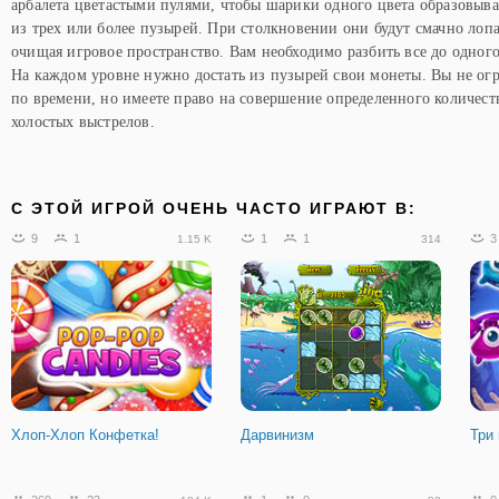
арбалета цветастыми пулями, чтобы шарики одного цвета образовыв
из трех или более пузырей. При столкновении они будут смачно лопа
очищая игровое пространство. Вам необходимо разбить все до одног
На каждом уровне нужно достать из пузырей свои монеты. Вы не ог
по времени, но имеете право на совершение определенного количест
холостых выстрелов.
C ЭТОЙ ИГРОЙ ОЧЕНЬ ЧАСТО ИГРАЮТ В:
9
1
1
1
3
1.15 K
314
Хлоп-Хлоп Конфетка!
Дарвинизм
Три