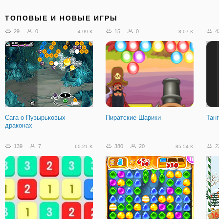
24
1
18
1
1
2.46 K
935
ТОПОВЫЕ И НОВЫЕ ИГРЫ
29
0
15
0
4
4.99 K
8.07 K
Пузырь Пиратский Шутер
Скрамбл
Арм
пуз
Сага о Пузырьковых
Пиратские Шарики
Тан
драконах
1
0
246
139
7
380
20
2
60.21 K
85.54 K
Забавный Лес