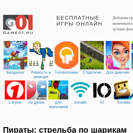
БЕСПЛАТНЫЕ
Добавляя пр
ИГРЫ ОНЛАЙН
мальчикам 
лучшие фле
Бродилки
Ловкость и
Головоломки
Стратегии
Для девочек
реакция
1 игрок
на двоих
для
онлайн
IO
Когама
мальчиков
Пираты: стрельба по шарикам