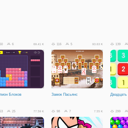
60
6
116
5
139
69.41 K
93.63 K
пион Блоков
Замок Пасьянс
Двадцать
53
25
98
7
299
77.59 K
7.55 K