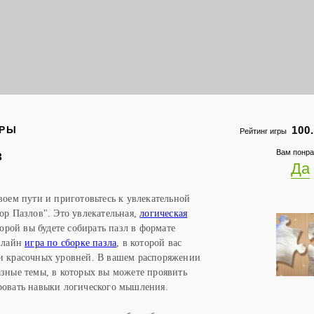
ГРЫ
100
Рейтинг игры
в
Вам понра
Да
воем пути и приготовьтесь к увлекательной
р Пазлов". Это увлекательная,
логическая
торой вы будете собирать пазл в формате
онлайн
игра по сборке пазла
, в которой вас
и красочных уровней. В вашем распоряжении
азные темы, в которых вы можете проявить
ровать навыки логического мышления.