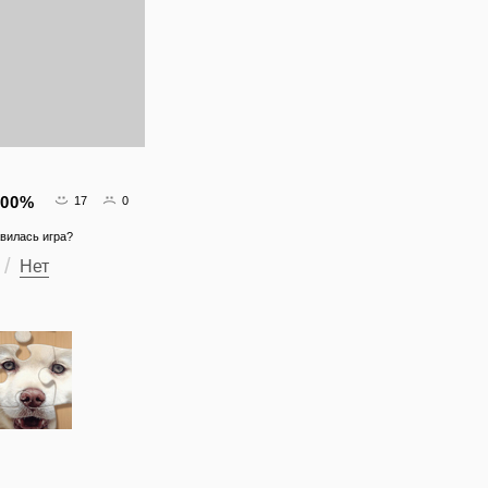
.00
%
17
0
вилась игра?
Нет