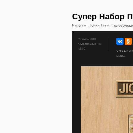
Супер Набор П
Гонки
головолом
Раздел:
Теги:
20 июль 2018
Сыграли 2323 / 81
13,89
УПРАВЛ
Мышь.