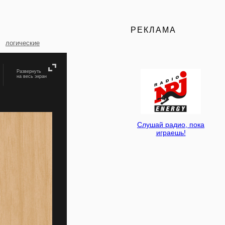
РЕКЛАМА
логические
Развернуть
на весь экран
Слушай радио, пока
играешь!