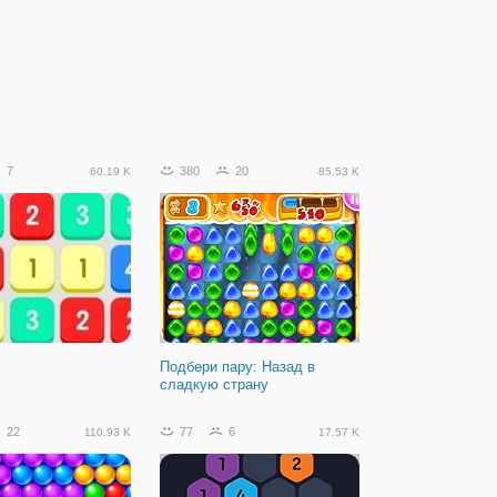
7
380
20
60.19 K
85.53 K
Подбери пару: Назад в
сладкую страну
22
77
6
110.93 K
17.57 K