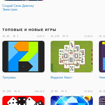
Создай Свою Девочку
Эквестрии
ТОПОВЫЕ И НОВЫЕ ИГРЫ
42
1
176
6
1
6.87 K
73.62 K
Танграмы
Маджонг Квест
Чем
109
6
60
4
3
106.19 K
37.89 K