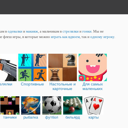
кам в
одевалки
и
макияж
, а мальчикам в
стрелялки
и
гонки
. Мы не
ие флеш игры, в которые можно
играть как вдвоем
, так и
одному игроку
.
елялки
Спортивные
Настольные и
Для самых
карточные
маленьких
танчики
рыбалка
футбол
бильярд
карты