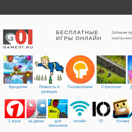
БЕСПЛАТНЫЕ
Добавляя пр
ИГРЫ ОНЛАЙН
перегружаем
Бродилки
Ловкость и
Головоломки
Стратегии
реакция
1 игрок
на двоих
для
онлайн
IO
Когама
мальчиков