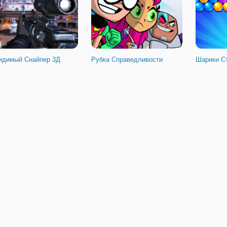
идимый Снайпер 3Д
Рубка Справедливости
Шарики С