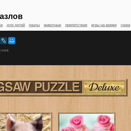
азлов
ки
для детей
пазлы
животные
препятствия
игры на время
гонки
ЕНИЕ