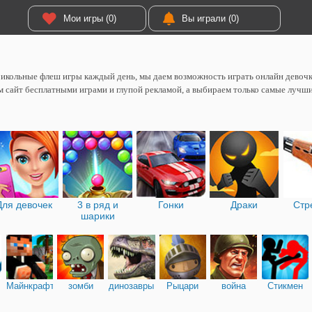
Мои игры (0)
Вы играли (0)
икольные флеш игры каждый день, мы даем возможность играть онлайн девоч
 сайт бесплатными играми и глупой рекламой, а выбираем только самые лучш
Для девочек
3 в ряд и
Гонки
Драки
Стр
шарики
Майнкрафт
зомби
динозавры
Рыцари
война
Стикмен