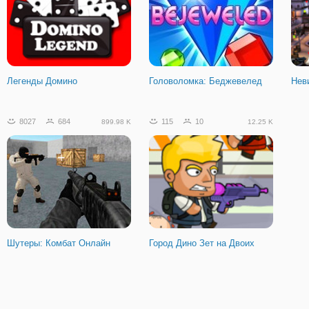
Легенды Домино
Головоломка: Беджевелед
Нев
8027
684
115
10
899.98 K
12.25 K
Шутеры: Комбат Онлайн
Город Дино Зет на Двоих