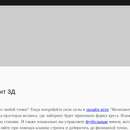
Ы
нт 3Д
из любой точки? Тогда попробуйте свои силы в
онлайн игре
"Иноплане
а просторах космоса, где лабиринт будет принимать форму круга. Изн
ми стенами. И также изначально вы управляете
футбольным
мячом, кот
вляйте при помощи клавиш стрелок и доберитесь до финишной точки,