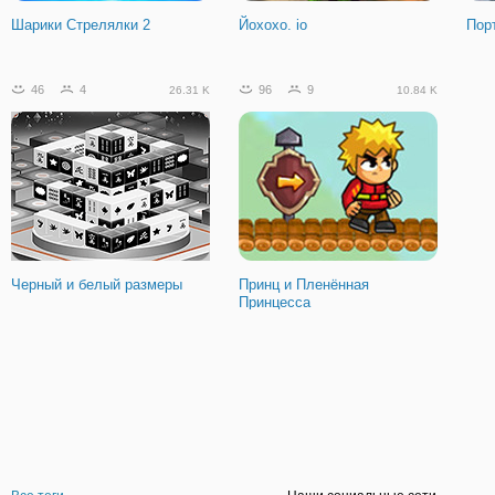
Шарики Стрелялки 2
Йохохо. io
Порт
46
4
96
9
26.31 K
10.84 K
Черный и белый размеры
Принц и Пленённая
Принцесса