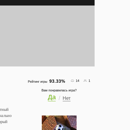
93.33
%
14
1
Рейтинг игры
Вам понравилась игра?
Да
Нет
тный
ачально
орый