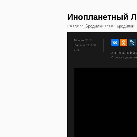
Инопланетный Л
Бродилки
бродилки
Раздел:
Теги:
16 июнь 2018
Сыграли 838 / 50
7,74
УПРАВЛЕНИ
Стрелки - управлен