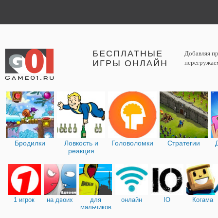
БЕСПЛАТНЫЕ
Добавляя пр
ИГРЫ ОНЛАЙН
перегружаем
Бродилки
Ловкость и
Головоломки
Стратегии
реакция
1 игрок
на двоих
для
онлайн
IO
Когама
мальчиков