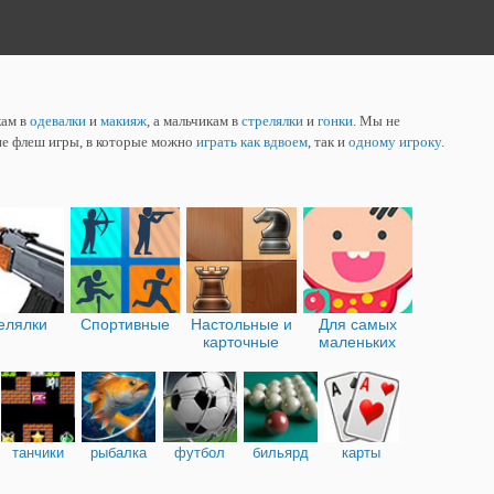
кам в
одевалки
и
макияж
, а мальчикам в
стрелялки
и
гонки
. Мы не
ие флеш игры, в которые можно
играть как вдвоем
, так и
одному игроку
.
елялки
Спортивные
Настольные и
Для самых
карточные
маленьких
танчики
рыбалка
футбол
бильярд
карты