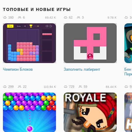
ТОПОВЫЕ И НОВЫЕ ИГРЫ
160
6
62
3
1
69.42 K
9.76 K
Чемпион Блоков
Заполнить лабиринт
Бен
Пер
299
22
729
59
5
110.94 K
84.44 K