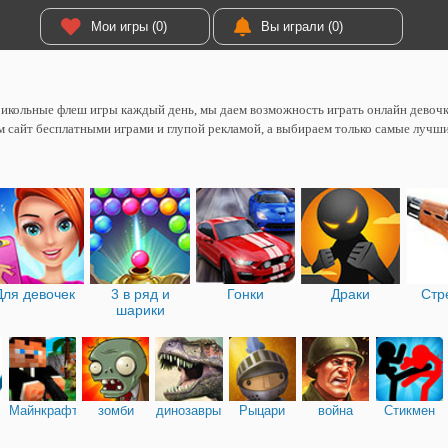
Мои игры (0)
Вы играли (0)
икольные флеш игры каждый день, мы даем возможность играть онлайн девоч
 сайт бесплатными играми и глупой рекламой, а выбираем только самые лучш
Для девочек
3 в ряд и
Гонки
Драки
Стр
шарики
Майнкрафт
зомби
динозавры
Рыцари
война
Стикмен