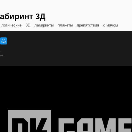
абиринт 3Д
логические
3D
лабиринты
планеты
препятствия
с мячом
Е
ие.