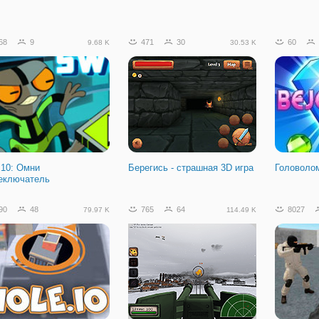
68
9
471
30
60
9.68 K
30.53 K
 10: Омни
Берегись - страшная 3D игра
Головоло
еключатель
90
48
765
64
8027
79.97 K
114.49 K