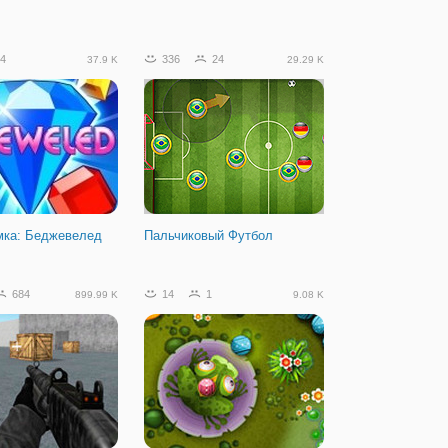
4
336
24
37.9 K
29.29 K
мка: Беджевелед
Пальчиковый Футбол
684
14
1
899.99 K
9.08 K