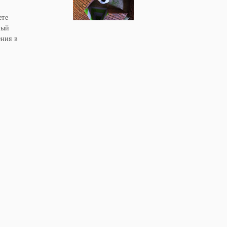
ете
ный
ения в