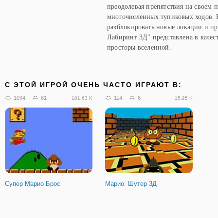
преодолевая препятствия на своем п
многочисленных тупиковых ходов. 
разблокировать новые локации и пр
Лабиринт 3Д" представлена в качес
просторы вселенной.
C ЭТОЙ ИГРОЙ ОЧЕНЬ ЧАСТО ИГРАЮТ В:
1094
81
114
6
101.63 K
15.95 K
Супер Марио Брос
Марио: Шутер 3Д