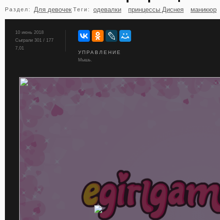
Для девочек
одевалки
принцессы Диснея
маникюр
Раздел:
Теги:
бильярд
карты
10 июнь 2018
Сыграли 301 / 177
7,01
УПРАВЛЕНИЕ
Мышь.