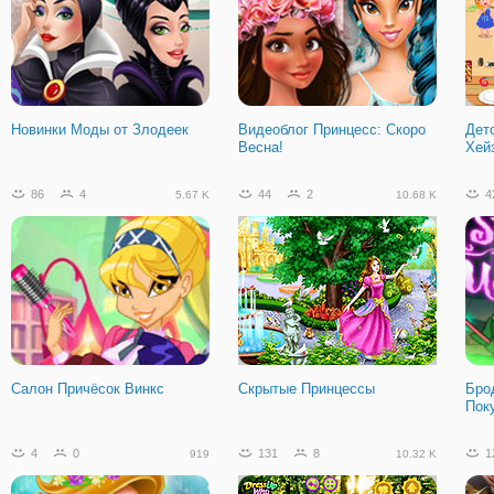
Новинки Моды от Злодеек
Видеоблог Принцесс: Скоро
Дет
Весна!
Хей
86
4
44
2
4
5.67 K
10.68 K
Салон Причёсок Винкс
Скрытые Принцессы
Бро
Пок
4
0
131
8
1
919
10.32 K