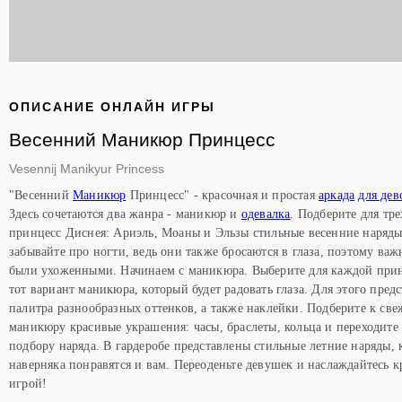
ОПИСАНИЕ ОНЛАЙН ИГРЫ
Весенний Маникюр Принцесс
Vesennij Manikyur Princess
"Весенний
Маникюр
Принцесс" - красочная и простая
аркада
для дев
Здесь сочетаются два жанра - маникюр и
одевалка
. Подберите для тре
принцесс Диснея: Ариэль, Моаны и Эльзы стильные весенние наряды
забывайте про ногти, ведь они также бросаются в глаза, поэтому важ
были ухоженными. Начинаем с маникюра. Выберите для каждой при
тот вариант маникюра, который будет радовать глаза. Для этого пред
палитра разнообразных оттенков, а также наклейки. Подберите к св
маникюру красивые украшения: часы, браслеты, кольца и переходите
подбору наряда. В гардеробе представлены стильные летние наряды, 
наверняка понравятся и вам. Переоденьте девушек и наслаждайтесь 
игрой!