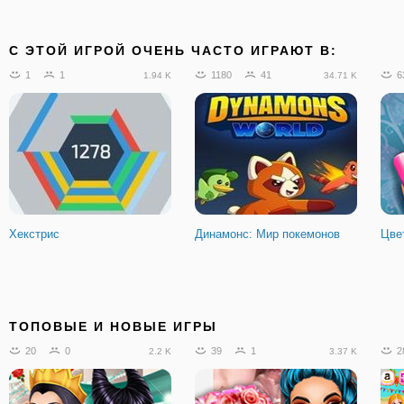
C ЭТОЙ ИГРОЙ ОЧЕНЬ ЧАСТО ИГРАЮТ В:
1
1
1180
41
6
1.94 K
34.71 K
Хекстрис
Динамонс: Мир покемонов
Цве
ТОПОВЫЕ И НОВЫЕ ИГРЫ
20
0
39
1
2
2.2 K
3.37 K