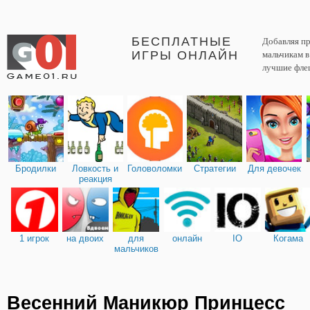
БЕСПЛАТНЫЕ
Добавляя пр
ИГРЫ ОНЛАЙН
мальчикам 
лучшие фле
Бродилки
Ловкость и
Головоломки
Стратегии
Для девочек
реакция
1 игрок
на двоих
для
онлайн
IO
Когама
мальчиков
Весенний Маникюр Принцесс