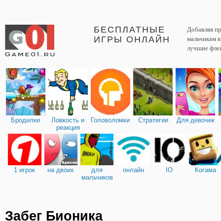
БЕСПЛАТНЫЕ
Добавляя пр
ИГРЫ ОНЛАЙН
мальчикам 
лучшие фле
Бродилки
Ловкость и
Головоломки
Стратегии
Для девочек
реакция
1 игрок
на двоих
для
онлайн
IO
Когама
мальчиков
Забег Бионика