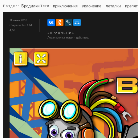
Бродилки
приключения
уклонение
леталки
препят
Раздел:
Теги:
бильярд
карты
11 июнь 2018
Сыграли 145 / 64
4,56
УПРАВЛЕНИЕ
Левая кнопка мыши - действие.