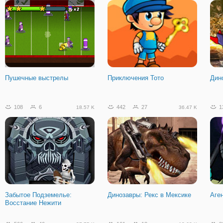
Пушечные выстрелы
Приключения Тото
Дин
108
6
442
27
1
18.57 K
36.47 K
Забытое Подземелье:
Динозавры: Рекс в Мексике
Аге
Восстание Нежити