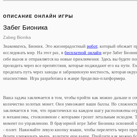
ОПИСАНИЕ ОНЛАЙН ИГРЫ
Забег Бионика
Zabeg Bionika
Знакомьтесь, Бионик. Это жизнерадостный
робот
, который обожает 
исследовать мир. На этот раз, в
бесплатной онлайн
игре Забег Бионик
себе вызов и отправляется на новые приключения. Здесь вы будете по
проходить через все препятствия, которые поджидают его на пути. Е
проделать путь через заводы и заброшенную местность, которая окру
опасностями. Игра разработана в жанре бродилки-платформера.
Ваша задача заключается в том, чтобы пройти как можно дальше и с
количество золотых монет. Они умножают ваши баллы. Но сложност
заключается в том, что практически на каждом шагу расположены о
и механизмы, столкновение с которыми грозит летальным исходом.
момент по управлению. В браузерной игре Забег Бионика основной 
- полет. Нажимайте левую кнопку мыши, чтобы перелететь через пре
будете удерживать мышь, взлетите еще выше. Пройдите как можно б