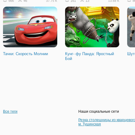
566
46
161
13
8
37.75 K
13.68 K
Тачки: Скорость Молнии
Кунг- фу Панда: Яростный
Шут
Бой
Все теги
Наши социальные сети
Резка столешницы из кварцевог
м. Тушинская