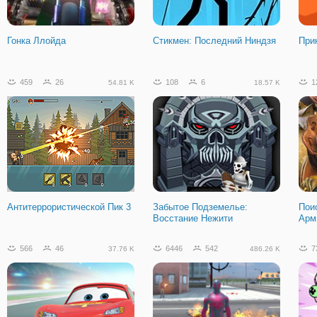
Гонка Ллойда
Стикмен: Последний Ниндзя
При
459
26
108
6
1
54.81 K
18.57 K
Антитеррористической Пик 3
Забытое Подземелье:
Пои
Восстание Нежити
Арм
566
46
6446
542
7
37.76 K
486.26 K