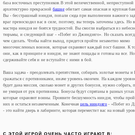
база восточных преступников.В этой величественной, неприступной
архитектурно прекрасной
башне
обитает самая опасная и крупная ба
Вы - бесстрашный ниндзя, попали сюда при выполнении важного зад
враг превосходил вас в силе, поэтому, вы теперь заточены здесь. Но 
мастера ниндзя не боятся трудностей. Вы смогли выбраться из небес
тюрьмы, и следующий шаг - «Побег из Джиндзяго». Но сказать всегд
чем сделать. Чтобы найти выход, придется пройти незаметно мимо
многочисленных воинов, которые охраняют каждый пост башни. К т
они, как в принципе и ниндзя, не знают пощады и готовы на все. Но
сдерживайте себя и не вступайте с ними в бой.
Ваша задача - преодолевать препятствия, собирать золотые монеты и
сражаться с противниками, иначе уровень окончен. На каждом уровн
будет дана миссия, сколько монет и других бонусов, нужно собрать, 
не умирая от рук противника. Бонусы будут спрятаны в разных углах 
которые охраняют воины. Проявите бесшумность ниндзя, чтобы про
них и остаться незамеченным. Конечная
цель ниндзяго
- «Побег из 
- это найти дверь в лабиринте, которая переместит вас на новый уров
C ЭТОЙ ИГРОЙ ОЧЕНЬ ЧАСТО ИГРАЮТ В: