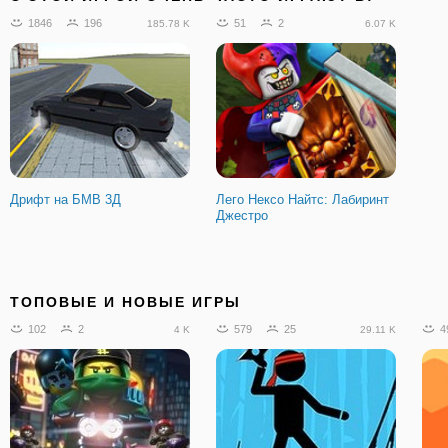
1846
196
51
2
185.78 K
6.07 K
Дрифт на БМВ 3Д
Лего Нексо Найтс: Лабиринт
Джестро
ТОПОВЫЕ И НОВЫЕ ИГРЫ
102
2
579
25
4
4 K
29.11 K