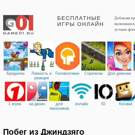
БЕСПЛАТНЫЕ
Добавляя пр
ИГРЫ ОНЛАЙН
мальчикам 
лучшие фле
Бродилки
Ловкость и
Головоломки
Стратегии
Для девочек
реакция
1 игрок
на двоих
для
онлайн
IO
Когама
мальчиков
Побег из Джиндзяго