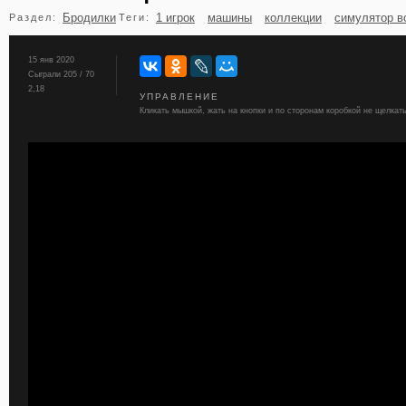
Бродилки
1 игрок
машины
коллекции
симулятор в
Раздел:
Теги:
бильярд
карты
15 янв 2020
Сыграли 205 / 70
2,18
УПРАВЛЕНИЕ
Кликать мышкой, жать на кнопки и по сторонам коробкой не щелкать