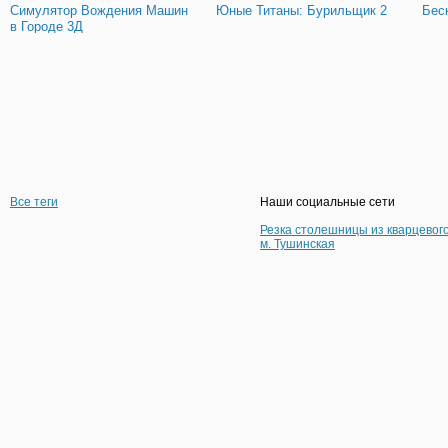
Симулятор Вождения Машин
Юные Титаны: Бурильщик 2
Бес
в Городе 3Д
Все теги
Наши социальные сети
Резка столешницы из кварцевог
м. Тушинская