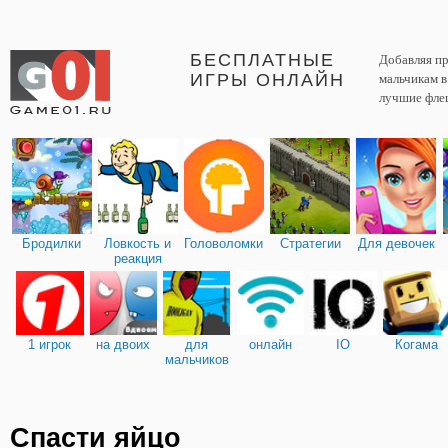
БЕСПЛАТНЫЕ
Добавляя пр
ИГРЫ ОНЛАЙН
мальчикам 
лучшие фле
Бродилки
Ловкость и
Головоломки
Стратегии
Для девочек
реакция
1 игрок
на двоих
для
онлайн
IO
Когама
мальчиков
Спасти яйцо