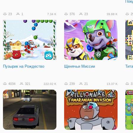
Пое
23
1
376
23
2
7.34 K
39.88 K
Пузырик на Рождество
Щенячьи Миссии
Тит
4034
321
239
21
3
222.02 K
13.37 K