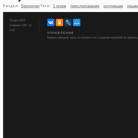
Бродилки
1 игрок
преследования
коллекции
прыж
Раздел:
Теги:
бильярд
карты
24 дек 2019
Сыграли 128 / 11
0,63
УПРАВЛЕНИЕ
Кликать мышкой, жать на кнопки и по сторонам коробкой не щелкать