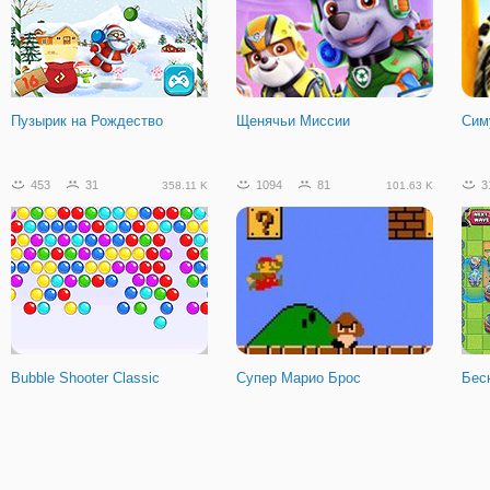
Пузырик на Рождество
Щенячьи Миссии
Сим
453
31
1094
81
3
358.11 K
101.63 K
Bubble Shooter Classic
Супер Марио Брос
Бес