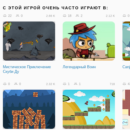
C ЭТОЙ ИГРОЙ ОЧЕНЬ ЧАСТО ИГРАЮТ В:
22
0
18
2
0
2.66 K
2.12 K
Мистическое Приключение
Легендарный Воин
Can
Скуби Ду
0
0
1
1
4
2.32 K
718