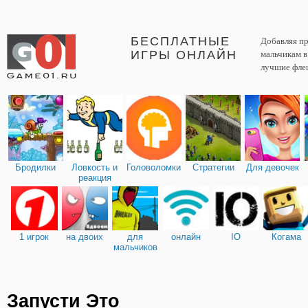
БЕСПЛАТНЫЕ
Добавляя пр
ИГРЫ ОНЛАЙН
мальчикам 
лучшие фле
Бродилки
Ловкость и
Головоломки
Стратегии
Для девочек
реакция
1 игрок
на двоих
для
онлайн
IO
Когама
мальчиков
Запусти Это