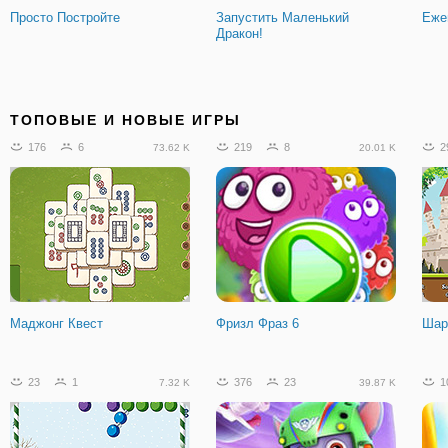
Просто Постройте
Запустить Маленький
Еже
Дракон!
ТОПОВЫЕ И НОВЫЕ ИГРЫ
176
6
219
8
2
73.62 K
20.01 K
Маджонг Квест
Фризл Фраз 6
Шар
23
1
376
23
1
7.32 K
39.87 K